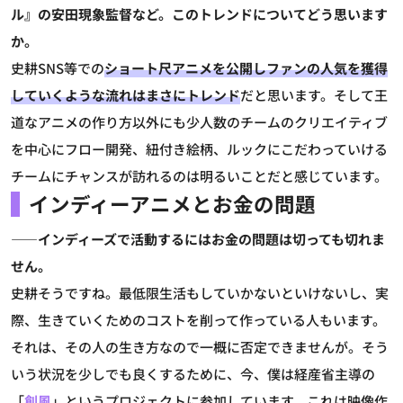
ル』の安田現象監督など。このトレンドについてどう思います
か。
史耕
SNS等での
ショート尺アニメを公開しファンの人気を獲得
していくような流れはまさにトレンド
だと思います。そして王
道なアニメの作り方以外にも少人数のチームのクリエイティブ
を中心にフロー開発、紐付き絵柄、ルックにこだわっていける
チームにチャンスが訪れるのは明るいことだと感じています。
インディーアニメとお金の問題
――インディーズで活動するにはお金の問題は切っても切れま
せん。
史耕
そうですね。最低限生活もしていかないといけないし、実
際、生きていくためのコストを削って作っている人もいます。
それは、その人の生き方なので一概に否定できませんが。そう
いう状況を少しでも良くするために、今、僕は経産省主導の
「
創風
」というプロジェクトに参加しています。これは映像作