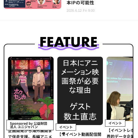
本IPの可能性
2026.6.12 Fri 9:00
イベント
Sponsored by 公益財団
法人 ユニジャパン
イベント
【イベントレポ
メ
企画開発から海外展開ま
【🎥イベント動画配信開
界的データ企業
適
で伴走支援。長編アニメ