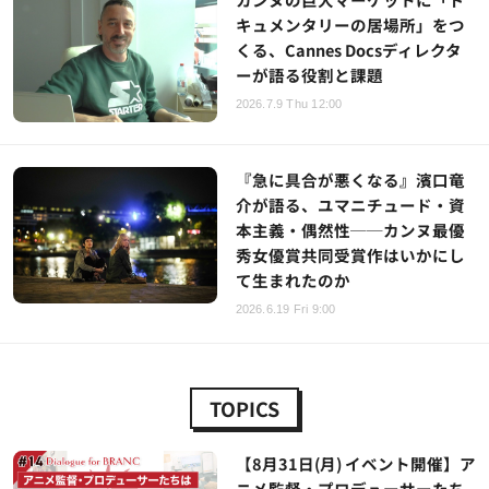
キュメンタリーの居場所」をつ
くる、Cannes Docsディレクタ
ーが語る役割と課題
2026.7.9 Thu 12:00
『急に具合が悪くなる』濱口竜
介が語る、ユマニチュード・資
本主義・偶然性──カンヌ最優
秀女優賞共同受賞作はいかにし
て生まれたのか
2026.6.19 Fri 9:00
TOPICS
【8月31日(月) イベント開催】ア
ニメ監督・プロデューサーたち