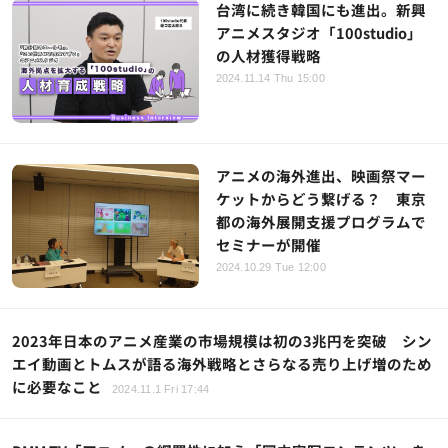
台湾に続き韓国にも進出。新興
アニメスタジオ「100studio」
の人材獲得戦略
2024.11.14 Thu 15:00
アニメの海外進出、映画祭マー
ケットからどう繋げる？ 東京
都の海外展開支援プログラムで
セミナーが開催
2024.10.29 Tue 12:00
2023年日本のアニメ産業の市場規模は初の3兆円を突破 シン
エイ動画とトムスが語る海外戦略とさらなる売り上げ増のため
に必要なこと
2024.11.1 Fri 17:44