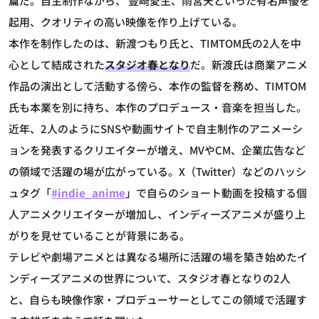
篇だ。自主制作ながら、 豊崎愛生、雨宮天といった有名声優を
起用、クオリティの高い映像を作り上げている。
本作を制作したのは、新渡つもり氏と、TIMTOM氏の2人を中
心として結成された
スタジオ春となり
だ。新渡氏は商業アニメ
作品の演出として活動する傍ら、本作の監督を務め、TIMTOM
氏も本業を別に持ち、本作のプロデュース・音楽を担当した。
近年、2人のようにSNSや動画サイトで自主制作のアニメーシ
ョンを発表するクリエイターが増え、MVやCM、企業広告など
の領域で活躍の場が広がっている。X（Twitter）などのハッシ
ュタグ「
#indie_anime
」で自らのショート動画を投稿する個
人アニメクリエイターが増加し、インディーズアニメが盛り上
がりを見せていることが背景にある。
テレビや劇場アニメとは異なる場所に活躍の場を築き始めたイ
ンディーズアニメの世界について、スタジオ春となりの2人
と、自らも映像作家・プロデューサーとしてこの領域で活躍す