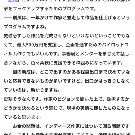
家をフックアップするためのプログラムです。
――創風は、一年かけて作家と並走して作品を仕上げるという
プログラムですよね。
史耕
必ずしも作品を完成させないといけないということでもな
くて、最大500万円を支援し、企画を通すためのパイロットフ
ィルム作りでもいいんです。事務局とメンターをまじえて話し
合いながら、色々柔軟に支援できる枠組みになっています。
――国の助成は、どこで出すのかある程度出口まで決めていな
いと応募できないものが多いですけど、出口がはっきりしなく
ていいのは、助かりますね。
史耕
そうなんです。作家のビジョンを聞いた上で、採択するか
どうかを決めるという感じで、
現場の実情に即したものになっ
ている
と思います。
――お金の問題は、インディーズ作家にはついて回る問題です
から、こうした行政の支援が充実してくると、活躍の場が拡げ