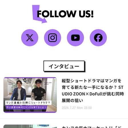
インタビュー
縦型ショートドラマはマンガを
育てる新たな一手になるか？ ST
UDIO ZOON×DoFullが挑む同時
展開の狙い
2026.7.27 Mon 15:00
カンヌの巨大マーケットに「ド