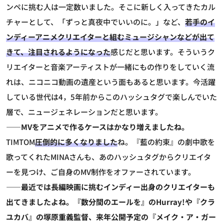
ンペに挑む人は一定数いました。そこに新しく入ってきたカル
チャーとして、「ずっと真夜中でいいのに。」など、
若手のイ
ンディーアニメクリエイターと組むミュージシャンなどが出て
きて、注目されるようになった
感じだと思います。そういうク
リエイターと音楽アーティストが一緒にもの作りをしていく流
れは、ニコニコ動画の遺産という面もあると思います。今活躍
している世代は4，5年前からこのハッシュタグで楽しんでいた
層で、ニュージェネレーションだと思います。
――MVをアニメで作るケースはかなり増えましたね。
TIMTOM
圧倒的に多くなりました
ね。『藍の約束』の劇中歌を
歌ってくれたMINAさんも、あのハッシュタグからクリエイタ
ーを見つけ、ご自身のMV制作をオファーされています。
――最近では長編映画に挑むインディー出身のクリエイターも
出てきましたよね。『数分間のエールを』のHurray!や『クラ
ユカバ』の塚原重義監督、来年公開予定の『メイク・ア・ガー