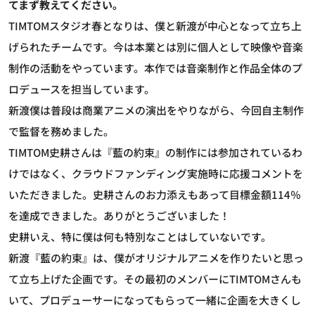
てまず教えてください。
TIMTOM
スタジオ春となりは、僕と新渡が中心となって立ち上
げられたチームです。今は本業とは別に個人として映像や音楽
制作の活動をやっています。本作では音楽制作と作品全体のプ
ロデュースを担当しています。
新渡
僕は普段は商業アニメの演出をやりながら、今回自主制作
で監督を務めました。
TIMTOM
史耕さんは『藍の約束』の制作には参加されているわ
けではなく、クラウドファンディング実施時に応援コメントを
いただきました。史耕さんのお力添えもあって目標金額114％
を達成できました。ありがとうございました！
史耕
いえ、特に僕は何も特別なことはしていないです。
新渡
『藍の約束』は、僕がオリジナルアニメを作りたいと思っ
て立ち上げた企画です。その最初のメンバーにTIMTOMさんも
いて、プロデューサーになってもらって一緒に企画を大きくし