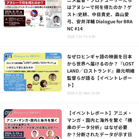
はアヌシーで何を得たのか？ゲ
スト:史耕、中目貴史、森山愛
弓、安井洋輔 Dialogue for BRA
NC #14
2026.7.31 Fri 9:30
なぜロヒンギャ語の映画を日本
から世界へ届けるのか？『LOST
LAND／ロストランド』藤元明緒
監督らが語る【イベントレポー
ト】
2026.6.22 Mon 12:00
【イベントレポート】アニメ・
マンガ・国内と海外を繋ぐ「横
串のデータ分析」はなぜ必要
か？分断されたデータが示す日