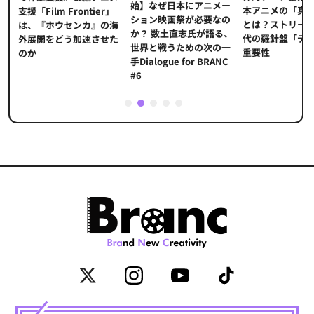
始】なぜ日本にアニメー
本アニメの「真
プ
支援「Film Frontier」
ション映画祭が必要なの
とは？ストリー
に
は、『ホウセンカ』の海
か？ 数土直志氏が語る、
代の羅針盤「デ
ソ
外展開をどう加速させた
世界と戦うための次の一
重要性
のか
手Dialogue for BRANC
#6
1
2
3
4
5