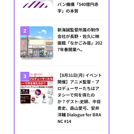
パン機構「540億円赤
字」の本質
新海誠監督所属の制作
会社が長野・佐久に映
画館「なかごみ座」202
7年春開業へ。
【8月31日(月) イベント
開催】アニメ監督・プ
ロデューサーたちはア
ヌシーで何を得たの
か？ゲスト:史耕、中目
貴史、森山愛弓、安井
洋輔 Dialogue for BRA
NC #14