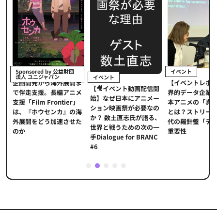
イベント
Sponsored by 公益財団
法人 ユニジャパン
イベント
【イベントレポ
メ
企画開発から海外展開ま
【🎥イベント動画配信開
界的データ企業
適
で伴走支援。長編アニメ
始】なぜ日本にアニメー
本アニメの「真
プ
支援「Film Frontier」
ション映画祭が必要なの
とは？ストリー
に
は、『ホウセンカ』の海
か？ 数土直志氏が語る、
代の羅針盤「デ
ソ
外展開をどう加速させた
世界と戦うための次の一
重要性
のか
手Dialogue for BRANC
#6
1
2
3
4
5