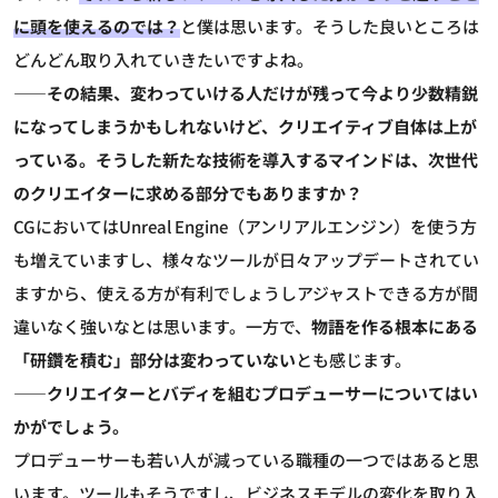
に頭を使えるのでは？
と僕は思います。そうした良いところは
どんどん取り入れていきたいですよね。
――その結果、変わっていける人だけが残って今より少数精鋭
になってしまうかもしれないけど、クリエイティブ自体は上が
っている。そうした新たな技術を導入するマインドは、次世代
のクリエイターに求める部分でもありますか？
CGにおいてはUnreal Engine（アンリアルエンジン）を使う方
も増えていますし、様々なツールが日々アップデートされてい
ますから、使える方が有利でしょうしアジャストできる方が間
違いなく強いなとは思います。一方で、
物語を作る根本にある
「研鑽を積む」部分は変わっていない
とも感じます。
――クリエイターとバディを組むプロデューサーについてはい
かがでしょう。
プロデューサーも若い人が減っている職種の一つではあると思
います。ツールもそうですし、ビジネスモデルの変化を取り入