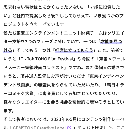
恵まれない現状はとにかくもったいない。「才能に投資した
い」と社内で提案したら後押ししてもらえて、いま幾つかのプ
ロジェクトを立ち上げています。
僕たち東宝エンタテインメントユニット開発チームはクリエイ
ター支援を2つのフェーズに分けていて、一つは「
才能を見つ
ける
」そしてもう一つは「
打席に立ってもらう
」こと。前者で
いうと「TikTok TOHO Film Festival」や今回の「東宝×ワール
ドメーカー短編映画コンテスト」ですね。また僕個人の動きで
いうと、藤井道人監督にお声がけいただき「東京インディペン
デント映画祭」の審査員をやらせていただいたり、「朝日ホラ
ーコミック大賞」に審査員として参加させていただいたり、
様々なクリエイターに出会う機会を積極的に増やそうとしてい
ます。
そして後者においては、2023年の5月にコンテンツ制作レーベ
ル「
GEMSTONE Creative Label
」を立ち上げました。ここ