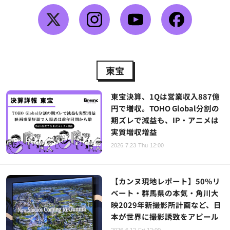
東宝
東宝決算、1Qは営業収入887億
円で増収。TOHO Global分割の
期ズレで減益も、IP・アニメは
実質増収増益
2026.7.23 Thu 12:00
【カンヌ現地レポート】50％リ
ベート・群馬県の本気・角川大
映2029年新撮影所計画など、日
本が世界に撮影誘致をアピール