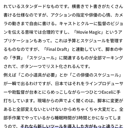
れているスタンダードなものです。横書きでト書きがたくさん
書ける仕様なのですが、アクションの指定や俳優の心情、カメ
ラの動きまで自由に書ける。キャストとクルーに監督のビジョ
ンを伝える意味では合理的ですし、「Movie Magic」というア
プリケーションもあって。これは予算とスケジュールを管理す
るものなのですが、「Final Draft」と連動していて、脚本の中
の「予算」「スケジュール」に関連するものが全部マーキング
されて、ボタン一つでリスト化されるんです。
例えば「この小道具が必要」とか「この俳優のスケジュール」
が一瞬で出るわけですが、日本ではそれをラインプロデューサ
ーや助監督が台本とにらめっこしながら一つひとつExcelに手
打ちしています。現場からの声でよく聞くのは、脚本に変更が
あると全部変えないといけないからめちゃくちゃ大変だと。全
部手作業でやっているから睡眠時間が3時間とかになってしま
うので、
それなら新しいツールを導入した方がもっと違うこと