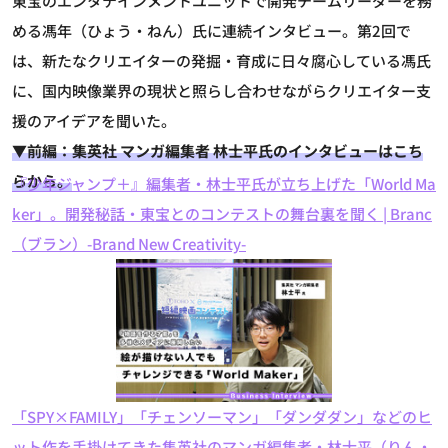
東宝のエンタテインメントユニットで開発チームリーダーを務
める馮年（ひょう・ねん）氏に連続インタビュー。第2回で
は、新たなクリエイターの発掘・育成に日々腐心している馮氏
に、国内映像業界の現状と照らし合わせながらクリエイター支
援のアイデアを聞いた。
▼前編：集英社 マンガ編集者 林士平氏のインタビューはこち
らから。
『少年ジャンプ＋』編集者・林士平氏が立ち上げた「World Ma
ker」。開発秘話・東宝とのコンテストの舞台裏を聞く | Branc
（ブラン）-Brand New Creativity-
「SPY×FAMILY」「チェンソーマン」「ダンダダン」などのヒ
ット作を手掛けてきた集英社のマンガ編集者・林士平（りん・