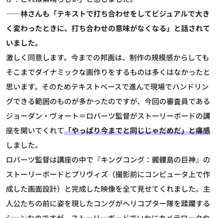
――林さんも「テキストで打ち合わせをしてビジュアルで大き
く変わったときに、打ち合わせの意味がなくなる」と話されて
いました。
激しく同意します。今までの邦画は、制作の規模感からしても
そこまでダイナミックな画作りをするものは多くはなかったと
思います。そのためテキストベースで進んで現場でハンドリン
グできる範囲のものが多かったのですが、今回の審査員である
ジョーダン・ヴォート＝ロバーツ監督がストーリーボードの講
座を開いてくれて
「やっぱり今までと同じじゃだめだ」と痛感
しました。
ロバーツ監督は講座の中で『キングコング：髑髏島の巨神』の
ストーリーボードとプリヴィズ（撮影前にコンピュータ上で作
成した画面設計）と完成した映像を全て見せてくれました。主
人公たちの前に姿を現したコングがヘリコプター隊を蹂躙する
シーンなのですが、ストーリーボードでいかにカメラワークや