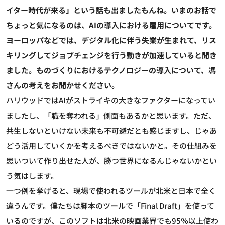
イター時代が来る」という話も出ましたもんね。いまのお話で
ちょっと気になるのは、AIの導入における雇用についてです。
ヨーロッパなどでは、デジタル化に伴う失業が生まれて、リス
キリングしてジョブチェンジを行う動きが加速していると聞き
ました。ものづくりにおけるテクノロジーの導入について、馮
さんの考えをお聞かせください。
ハリウッドではAIがストライキの大きなファクターになってい
ましたし、「職を奪われる」側面もあるかと思います。ただ、
共生しないといけない未来も不可避だとも感じますし、じゃあ
どう活用していくかを考えるべきではないかと。その仕組みを
思いついて作り出せた人が、勝つ世界になるんじゃないかとい
う気はします。
一つ例を挙げると、現場で使われるツールが北米と日本で全く
違うんです。僕たちは脚本のツールで「Final Draft」を使って
いるのですが、このソフトは北米の映画業界でも95％以上使わ