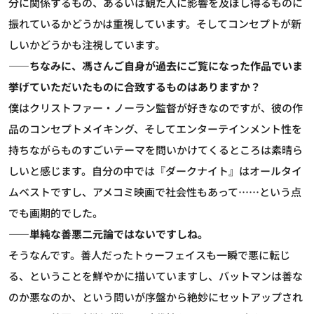
分に関係するもの、あるいは観た人に影響を及ぼし得るものに
振れているかどうかは重視しています。そしてコンセプトが新
しいかどうかも注視しています。
――ちなみに、馮さんご自身が過去にご覧になった作品でいま
挙げていただいたものに合致するものはありますか？
僕はクリストファー・ノーラン監督が好きなのですが、彼の作
品のコンセプトメイキング、そしてエンターテインメント性を
持ちながらものすごいテーマを問いかけてくるところは素晴ら
しいと感じます。自分の中では『ダークナイト』はオールタイ
ムベストですし、アメコミ映画で社会性もあって……という点
でも画期的でした。
――単純な善悪二元論ではないですしね。
そうなんです。善人だったトゥーフェイスも一瞬で悪に転じ
る、ということを鮮やかに描いていますし、バットマンは善な
のか悪なのか、という問いが序盤から絶妙にセットアップされ