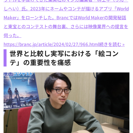
しへい）氏。2023年にネームやコンテが描けるアプリ「World
Maker」をローンチした。BrancではWorld Makerの開発秘話
と東宝とのコンテストの舞台裏、さらには映像業界への提言を
伺った。
https://branc.jp/article/2024/02/27/966.html
続きを読む »
世界と比較し実写における「絵コン
テ」の重要性を痛感