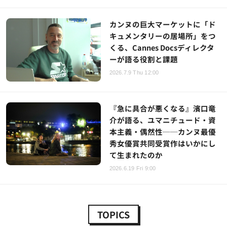
カンヌの巨大マーケットに「ド
キュメンタリーの居場所」をつ
くる、Cannes Docsディレクタ
ーが語る役割と課題
2026.7.9 Thu 12:00
『急に具合が悪くなる』濱口竜
介が語る、ユマニチュード・資
本主義・偶然性──カンヌ最優
秀女優賞共同受賞作はいかにし
て生まれたのか
2026.6.19 Fri 9:00
TOPICS