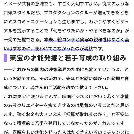
イメージ共有の意味でも、すごく大切ですよね。従来のような
口頭スタイルだと、プロダクションのクルーが増えてきたとき
にミスコミュニケーションも生じますし、わかりやすくビジュ
アルを提示することで「何をやりたいか・やるべきなのか」が
一発で把握できる。
本来、絵コンテと実写の親和性はすごく高
いはずなのに、使われてこなかったのが現状
です。
東宝の才能発掘と若手育成の取り組み
――これからの国内の映像業界のためにも変えていこうよ、と
いうお話ですね。その流れで、先ほどお話に挙がった発掘と育
成について、馮さんのご活動を改めて教えて下さい。
これは東宝に限りませんが、映画ビジネスにおいて
若くて才能
のあるクリエイターを抜てきするのは勇気のいること
だと思い
ます。動くお金も大きいぶん「採算が取れるのか？」と不安に
なって積極的に若手を登用してこなかったのがこれまでです
が、素晴らしい才能を持った人はたくさんいるのにチャンスに