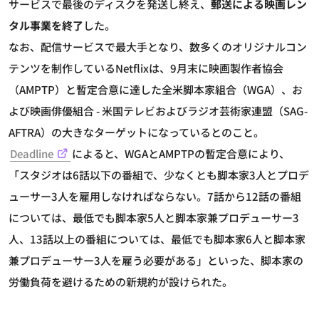
サービスで最後のディスクを発送し終え、
郵送による映画レン
タル事業を終了
した。
なお、配信サービスで最大手となり、数多くのオリジナルコン
テンツを制作しているNetflixは、9月末に映画製作者協会
（AMPTP）と暫定合意に達した全米脚本家組合（WGA）、お
よび映画俳優組合 - 米国テレビおよびラジオ芸術家連盟（SAG-
AFTRA）の大きなターゲットになっているとのこと。
Deadline
によると、WGAとAMPTPの暫定合意により、
「スタジオは6話以下の番組で、少なくとも脚本家3人とプロデ
ューサー3人を雇用しなければならない。7話から12話の番組
については、最低でも脚本家5人と脚本家兼プロデューサー3
人、13話以上の番組については、最低でも脚本家6人と脚本家
兼プロデューサー3人を雇う必要がある」といった、脚本家の
労働負荷を避けるための新規約が設けられた。