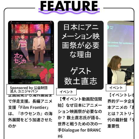
イベント
Sponsored by 公益財団
法人 ユニジャパン
イベント
【イベントレポ
メ
企画開発から海外展開ま
【🎥イベント動画配信開
界的データ企業
適
で伴走支援。長編アニメ
始】なぜ日本にアニメー
本アニメの「真
プ
支援「Film Frontier」
ション映画祭が必要なの
とは？ストリー
に
は、『ホウセンカ』の海
か？ 数土直志氏が語る、
代の羅針盤「デ
ソ
外展開をどう加速させた
世界と戦うための次の一
重要性
のか
手Dialogue for BRANC
#6