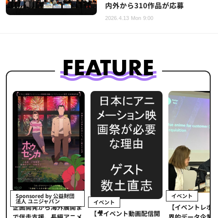
内外から310作品が応募
2026.4.13 Mon 9:00
イベント
Sponsored by 公益財団
法人 ユニジャパン
イベント
【イベントレポ
メ
企画開発から海外展開ま
【🎥イベント動画配信開
界的データ企業
適
で伴走支援。長編アニメ