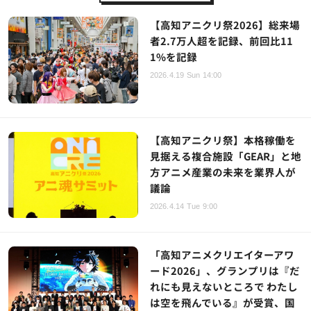
【高知アニクリ祭2026】総来場
者2.7万人超を記録、前回比11
1%を記録
2026.4.19 Sun 14:00
【高知アニクリ祭】本格稼働を
見据える複合施設「GEAR」と地
方アニメ産業の未来を業界人が
議論
2026.4.14 Tue 9:00
「高知アニメクリエイターアワ
ード2026」、グランプリは『だ
れにも見えないところで わたし
は空を飛んでいる』が受賞、国