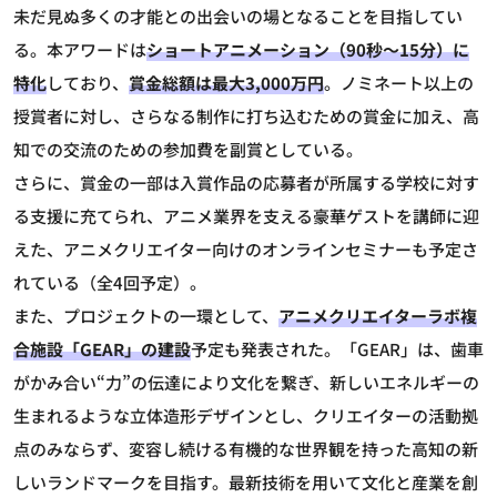
未だ見ぬ多くの才能との出会いの場となることを目指してい
る。本アワードは
ショートアニメーション（90秒～15分）に
特化
しており、
賞金総額は最大3,000万円
。ノミネート以上の
授賞者に対し、さらなる制作に打ち込むための賞金に加え、高
知での交流のための参加費を副賞としている。
さらに、賞金の一部は入賞作品の応募者が所属する学校に対す
る支援に充てられ、アニメ業界を支える豪華ゲストを講師に迎
えた、アニメクリエイター向けのオンラインセミナーも予定さ
れている（全4回予定）。
また、プロジェクトの一環として、
アニメクリエイターラボ複
合施設「GEAR」の建設
予定も発表された。「GEAR」は、歯車
がかみ合い“力”の伝達により文化を繋ぎ、新しいエネルギーの
生まれるような立体造形デザインとし、クリエイターの活動拠
点のみならず、変容し続ける有機的な世界観を持った高知の新
しいランドマークを目指す。最新技術を用いて文化と産業を創