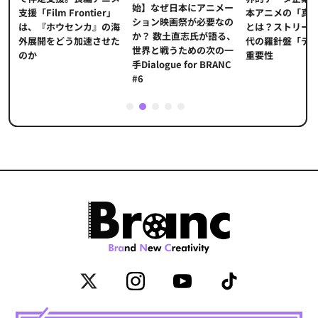
始】なぜ日本にアニメー
本アニメの「真
プ
支援「Film Frontier」
ション映画祭が必要なの
とは？ストリー
に
は、『ホウセンカ』の海
か？ 数土直志氏が語る、
代の羅針盤「デ
ソ
外展開をどう加速させた
世界と戦うための次の一
重要性
のか
手Dialogue for BRANC
#6
1
2
3
4
5