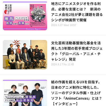
地方にアニメスタジオを作る利
点、必要な支援とは？ 新潟の
アニメ会社2社が夢と課題を語る
シンポが映画祭で開催
2024.3.27 Wed 18:57
文化芸術活動基盤強化基金を活
用した3年間の若手育成プロジェ
クト「グローバル・アニメ・チ
ャレンジ」発足
2024.8.1 Thu 11:48
紙の作画を超えるUXを目指す。
日本のアニメ制作に特化した、
ソニーのデジタル作画・仕上げ
ソフト「AnimeCanvas」とは？
【インタビュー】