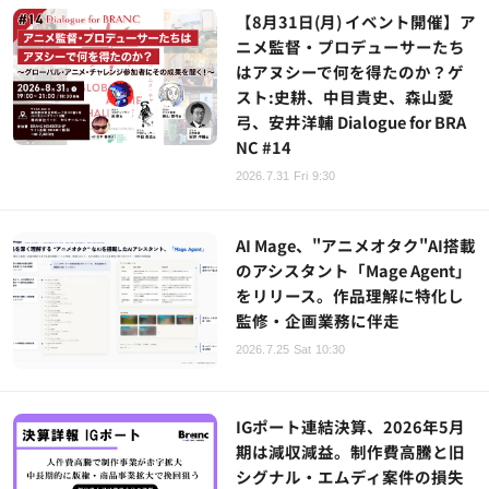
【8月31日(月) イベント開催】ア
ニメ監督・プロデューサーたち
はアヌシーで何を得たのか？ゲ
スト:史耕、中目貴史、森山愛
弓、安井洋輔 Dialogue for BRA
NC #14
2026.7.31 Fri 9:30
AI Mage、"アニメオタク"AI搭載
のアシスタント「Mage Agent」
をリリース。作品理解に特化し
監修・企画業務に伴走
2026.7.25 Sat 10:30
IGポート連結決算、2026年5月
期は減収減益。制作費高騰と旧
シグナル・エムディ案件の損失