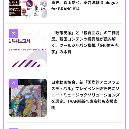
貴史、森山愛弓、安井洋輔 Dialogue
for BRANC #14
「政策支援」と「投資回収」の二律背
反。韓国コンテンツ振興院が読み解
く、クールジャパン機構「540億円赤
字」の本質
日本動画協会、新「国際的アニメフェ
スティバル」プレイベント委託先にソ
ニー・ミュージックソリューションズ
を選定。TAAF刷新へ東京都も支援表
明