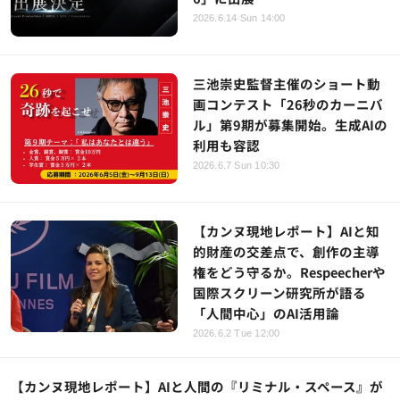
2026.6.14 Sun 14:00
三池崇史監督主催のショート動
画コンテスト「26秒のカーニバ
ル」第9期が募集開始。生成AIの
利用も容認
2026.6.7 Sun 10:30
【カンヌ現地レポート】AIと知
的財産の交差点で、創作の主導
権をどう守るか。Respeecherや
国際スクリーン研究所が語る
「人間中心」のAI活用論
2026.6.2 Tue 12:00
【カンヌ現地レポート】AIと人間の『リミナル・スペース』が