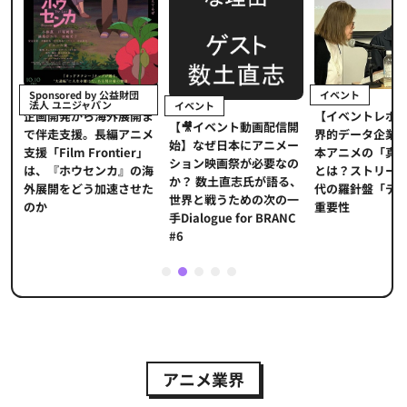
イベント
Sponsored by 公益財団
法人 ユニジャパン
イベント
【イベントレポ
メ
企画開発から海外展開ま
【🎥イベント動画配信開
界的データ企業
適
で伴走支援。長編アニメ
始】なぜ日本にアニメー
本アニメの「真
プ
支援「Film Frontier」
ション映画祭が必要なの
とは？ストリー
に
は、『ホウセンカ』の海
か？ 数土直志氏が語る、
代の羅針盤「デ
ソ
外展開をどう加速させた
世界と戦うための次の一
重要性
のか
手Dialogue for BRANC
#6
1
2
3
4
5
アニメ業界