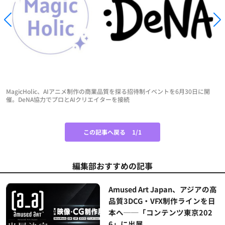
MagicHolic、AIアニメ制作の商業品質を探る招待制イベントを6月30日に開
催。DeNA協力でプロとAIクリエイターを接続
この記事へ戻る
1/1
編集部おすすめの記事
Amused Art Japan、アジアの高
品質3DCG・VFX制作ラインを日
本へ──「コンテンツ東京202
6」に出展