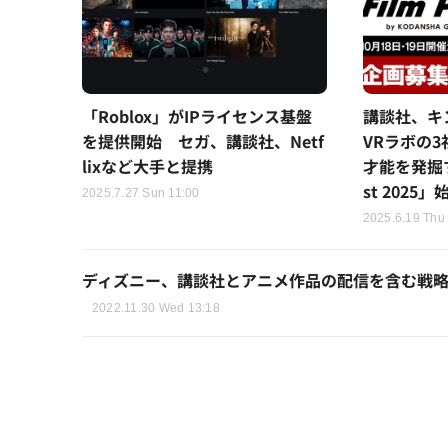
「Roblox」がIPライセンス基盤
講談社、キ
を提供開始 セガ、講談社、Netf
VRラボの
lixなど大手と提携
才能を発掘する
st 2025」
2025.7.27 Sun 11:00
2025.6.19 Thu
ディズニー、講談社とアニメ作品の配信を含む戦
2022.11.30 Wed 13:18