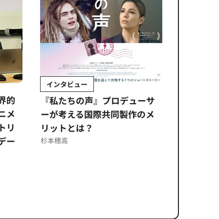
インタビュー
Sponso
ムズ
界的
『私たちの声』プロデューサ
公​​取委
ニメ
ーが考える国際共同製作のメ
に問われ
トリ
リットとは？
意図せぬ
デー
反を未然
杉本穂高
ズのソリ