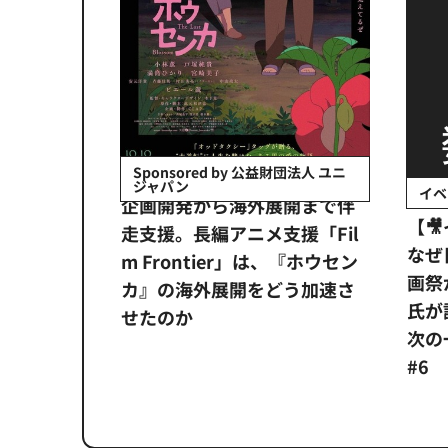
会社日立システ
Sponsored by 公益財団法人 ユニ
ジャパン
イベ
ンタメ業界
企画開発から海外展開まで伴
【
正化」。
走支援。長編アニメ支援「Fil
なぜ
アンス違
m Frontier」は、『ホウセン
画祭
システム
カ』の海外展開をどう加速さ
氏が
せたのか
次の一
#6