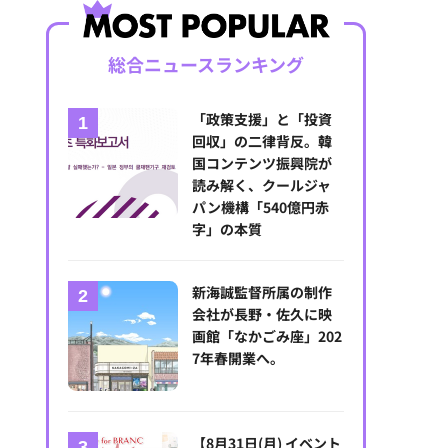
総合ニュースランキング
「政策支援」と「投資
回収」の二律背反。韓
国コンテンツ振興院が
読み解く、クールジャ
パン機構「540億円赤
字」の本質
新海誠監督所属の制作
会社が長野・佐久に映
画館「なかごみ座」202
7年春開業へ。
【8月31日(月) イベント