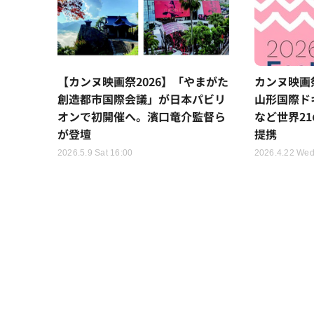
【カンヌ映画祭2026】「やまがた
カンヌ映画祭「
創造都市国際会議」が日本パビリ
山形国際ド
オンで初開催へ。濱口竜介監督ら
など世界2
が登壇
提携
2026.5.9 Sat 16:00
2026.4.22 Wed