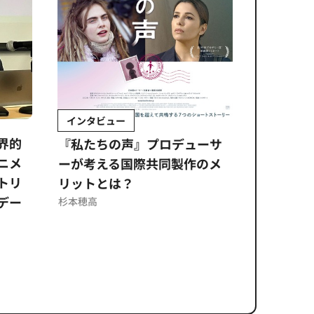
インタビュー
Sponso
ムズ
界的
『私たちの声』プロデューサ
公​​取委
ニメ
ーが考える国際共同製作のメ
に問われ
トリ
リットとは？
意図せぬ
デー
反を未然
杉本穂高
ズのソリ