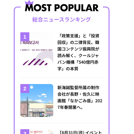
総合ニュースランキング
「政策支援」と「投資
回収」の二律背反。韓
国コンテンツ振興院が
読み解く、クールジャ
パン機構「540億円赤
字」の本質
新海誠監督所属の制作
会社が長野・佐久に映
画館「なかごみ座」202
7年春開業へ。
【8月31日(月) イベント