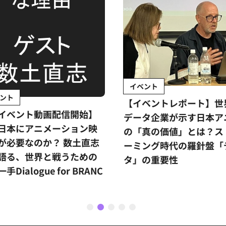
イベント
ント
【イベントレポート】世
イベント動画配信開始】
データ企業が示す日本ア
日本にアニメーション映
の「真の価値」とは？ス
が必要なのか？ 数土直志
ーミング時代の羅針盤「
語る、世界と戦うための
タ」の重要性
手Dialogue for BRANC
1
2
3
4
5