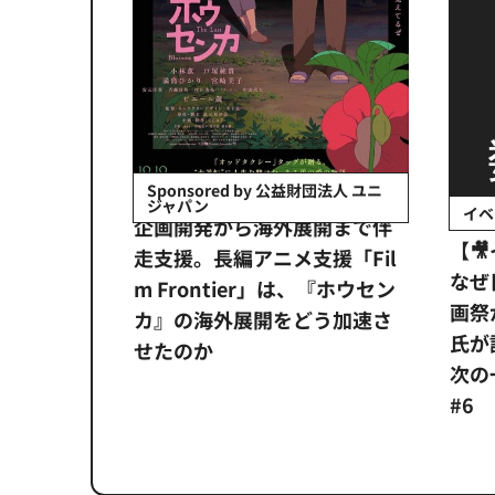
会社日立システ
Sponsored by 公益財団法人 ユニ
ジャパン
イベ
ンタメ業界
企画開発から海外展開まで伴
【
正化」。
走支援。長編アニメ支援「Fil
なぜ
アンス違
m Frontier」は、『ホウセン
画祭
システム
カ』の海外展開をどう加速さ
氏が
せたのか
次の一
#6