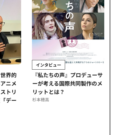
インタビュー
Sponso
ムズ
界的
『私たちの声』プロデューサ
公​​取委
ニメ
ーが考える国際共同製作のメ
に問われ
トリ
リットとは？
意図せぬ
デー
反を未然
杉本穂高
ズのソリ