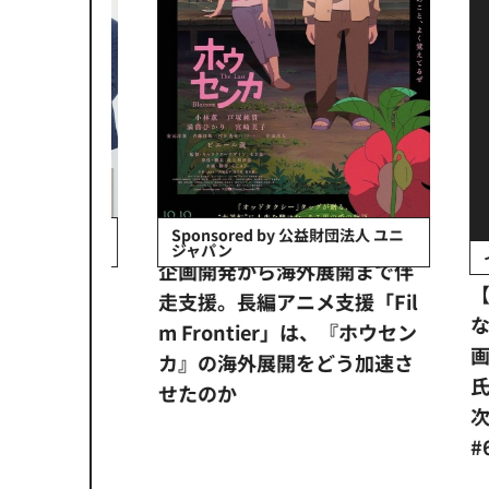
会社日立システ
Sponsored by 公益財団法人 ユニ
ジャパン
イベ
ンタメ業界
企画開発から海外展開まで伴
【
正化」。
走支援。長編アニメ支援「Fil
なぜ
アンス違
m Frontier」は、『ホウセン
画祭
システム
カ』の海外展開をどう加速さ
氏が
せたのか
次の一
#6