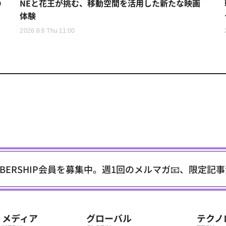
D
NEと花王が挑む、移動空間を活用した新たな映画
体験
2026.8.6 Thu 11:00
EMBERSHIP会員を募集中。週1回のメルマガ📧、限定記
メディア
グローバル
テクノ