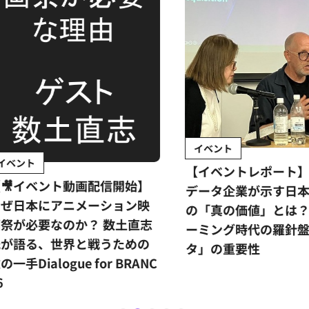
イベント
ント
【イベントレポート】世
イベント動画配信開始】
データ企業が示す日本ア
日本にアニメーション映
の「真の価値」とは？ス
が必要なのか？ 数土直志
ーミング時代の羅針盤「
語る、世界と戦うための
タ」の重要性
手Dialogue for BRANC