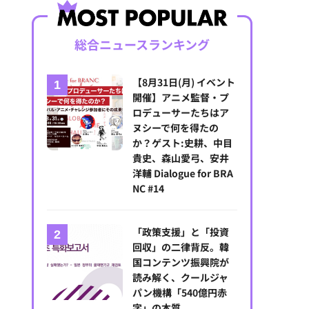
総合ニュースランキング
【8月31日(月) イベント
開催】アニメ監督・プ
ロデューサーたちはア
ヌシーで何を得たの
か？ゲスト:史耕、中目
貴史、森山愛弓、安井
洋輔 Dialogue for BRA
NC #14
「政策支援」と「投資
回収」の二律背反。韓
国コンテンツ振興院が
読み解く、クールジャ
パン機構「540億円赤
字」の本質