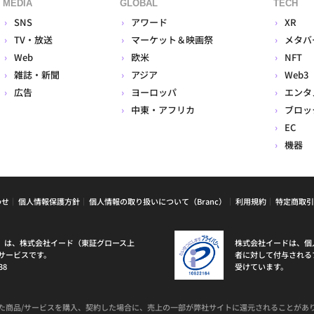
MEDIA
GLOBAL
TECH
SNS
アワード
XR
TV・放送
マーケット＆映画祭
メタバ
Web
欧米
NFT
雑誌・新聞
アジア
Web3
広告
ヨーロッパ
エンタ
中東・アフリカ
ブロッ
EC
機器
わせ
個人情報保護方針
個人情報の取り扱いについて（Branc）
利用規約
特定商取引
ラン）は、株式会社イード（東証グロース上
株式会社イードは、個
サービスです。
者に対して付与される
38
受けています。
た商品/サービスを購入、契約した場合に、売上の一部が弊社サイトに還元されることがあ