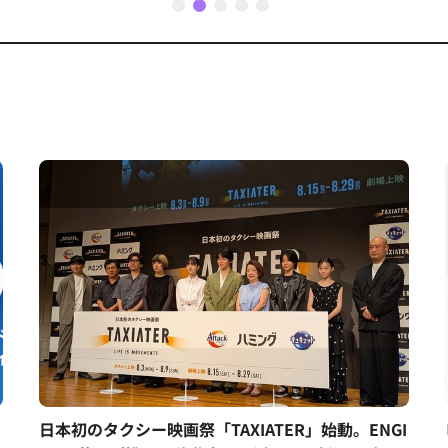
1
2
3
4
5
日本初のタクシー映画祭「TAXIATER」始動。ENGI