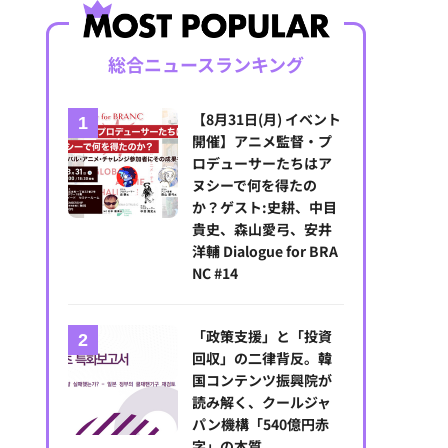
総合ニュースランキング
【8月31日(月) イベント
開催】アニメ監督・プ
ロデューサーたちはア
ヌシーで何を得たの
か？ゲスト:史耕、中目
貴史、森山愛弓、安井
洋輔 Dialogue for BRA
NC #14
「政策支援」と「投資
回収」の二律背反。韓
国コンテンツ振興院が
読み解く、クールジャ
パン機構「540億円赤
字」の本質