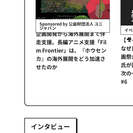
会社日立システ
Sponsored by 公益財団法人 ユニ
ジャパン
イベ
ンタメ業界
企画開発から海外展開まで伴
【
正化」。
走支援。長編アニメ支援「Fil
なぜ
アンス違
m Frontier」は、『ホウセン
画祭
システム
カ』の海外展開をどう加速さ
氏が
せたのか
次の一
#6
インタビュー