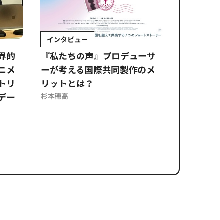
インタビュー
Sponso
ムズ
界的
『私たちの声』プロデューサ
公​​取委
ニメ
ーが考える国際共同製作のメ
に問われ
トリ
リットとは？
意図せぬ
デー
反を未然
杉本穂高
ズのソリ