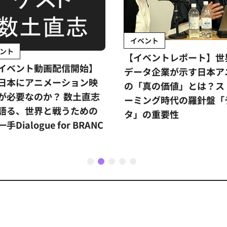
イベント
ント
【イベントレポート】世
イベント動画配信開始】
データ企業が示す日本ア
日本にアニメーション映
の「真の価値」とは？ス
が必要なのか？ 数土直志
ーミング時代の羅針盤「
語る、世界と戦うための
タ」の重要性
手Dialogue for BRANC
1
2
3
4
5