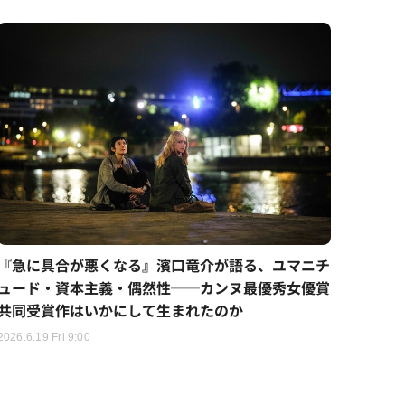
『急に具合が悪くなる』濱口竜介が語る、ユマニチ
ュード・資本主義・偶然性──カンヌ最優秀女優賞
共同受賞作はいかにして生まれたのか
2026.6.19 Fri 9:00