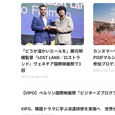
「どうか温かいエールを」藤元明
カンヌマー
緒監督『LOST LAND／ロストラ
POがマル
ンド』ヴェネチア国際映画祭で3
参加プロデ
冠
2026.2.10 Tue
2025.9.8 Mon 8:00
【VIPO】ベルリン国際映画祭「ビジターズプログ
VIPO、韓国ドラマに学ぶ派遣研修を実施へ 世界