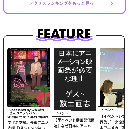
アクセスランキングをもっと見る
イベント
Sponsored by 公益財団
法人 ユニジャパン
イベント
【イベントレポ
メ
企画開発から海外展開ま
【🎥イベント動画配信開
界的データ企業
適
で伴走支援。長編アニメ
始】なぜ日本にアニメー
本アニメの「真
プ
支援「Film Frontier」