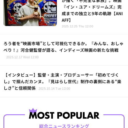
が描く「不完全な家族」。映画
『イン・ユア・ドリームズ』完
成までの独立と9年の軌跡【ANI
AFF】
2025.12.25 Thu 12:00
ろう者を“映画市場”として可視化できるか。『みんな、おしゃ
べり！』河合健監督が語る、インディーズ映画の新たな挑戦
2025.12.17 Wed 12:00
【インタビュー】監督・主演・プロデューサー「初めてづく
し」で掴んだカンヌ。『見はらし世代』制作の裏側にある“楽
しさ”と信頼関係
2025.10.14 Tue 12:00
総合ニュースランキング