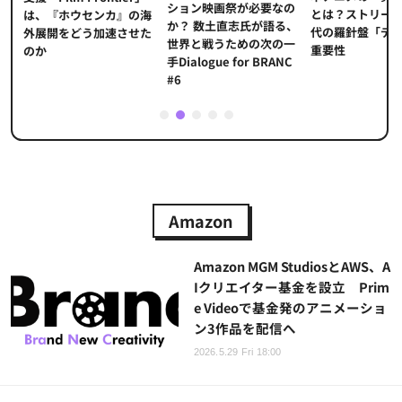
ション映画祭が必要なの
とは？ストリー
に
は、『ホウセンカ』の海
か？ 数土直志氏が語る、
代の羅針盤「デ
ソ
外展開をどう加速させた
世界と戦うための次の一
重要性
のか
手Dialogue for BRANC
#6
1
2
3
4
5
Amazon
Amazon MGM StudiosとAWS、A
Iクリエイター基金を設立 Prim
e Videoで基金発のアニメーショ
ン3作品を配信へ
2026.5.29 Fri 18:00