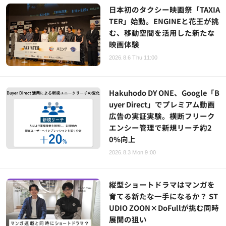
日本初のタクシー映画祭「TAXIA
TER」始動。ENGINEと花王が挑
む、移動空間を活用した新たな
映画体験
2026.8.6 Thu 11:00
Hakuhodo DY ONE、Google「B
uyer Direct」でプレミアム動画
広告の実証実験。横断フリーク
エンシー管理で新規リーチ約2
0%向上
2026.8.3 Mon 9:00
縦型ショートドラマはマンガを
育てる新たな一手になるか？ ST
UDIO ZOON×DoFullが挑む同時
展開の狙い