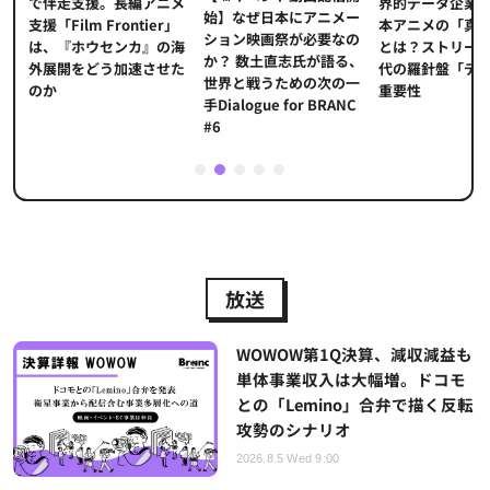
界的データ企業
適
で伴走支援。長編アニメ
始】なぜ日本にアニメー
本アニメの「真
プ
支援「Film Frontier」
ション映画祭が必要なの
とは？ストリー
に
は、『ホウセンカ』の海
か？ 数土直志氏が語る、
代の羅針盤「デ
ソ
外展開をどう加速させた
世界と戦うための次の一
重要性
のか
手Dialogue for BRANC
#6
1
2
3
4
5
放送
WOWOW第1Q決算、減収減益も
単体事業収入は大幅増。ドコモ
との「Lemino」合弁で描く反転
攻勢のシナリオ
2026.8.5 Wed 9:00