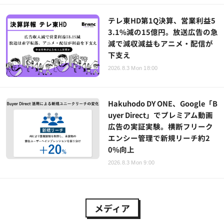
テレ東HD第1Q決算、営業利益5
3.1%減の15億円。放送広告の急
減で減収減益もアニメ・配信が
下支え
2026.8.3 Mon 18:00
Hakuhodo DY ONE、Google「B
uyer Direct」でプレミアム動画
広告の実証実験。横断フリーク
エンシー管理で新規リーチ約2
0%向上
2026.8.3 Mon 9:00
メディア