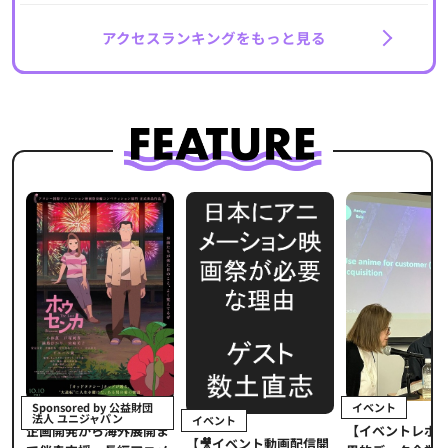
アクセスランキングをもっと見る
イベント
Sponsored by 公益財団
法人 ユニジャパン
イベント
【イベントレポ
メ
企画開発から海外展開ま
【🎥イベント動画配信開