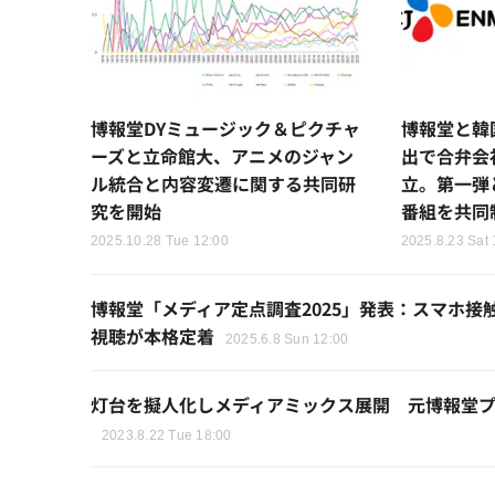
博報堂DYミュージック＆ピクチャ
博報堂と韓国
ーズと立命館大、アニメのジャン
出で合弁会社「
ル統合と内容変遷に関する共同研
立。第一弾
究を開始
番組を共同
2025.10.28 Tue 12:00
2025.8.23 Sat 
博報堂「メディア定点調査2025」発表：スマホ接
視聴が本格定着
2025.6.8 Sun 12:00
灯台を擬人化しメディアミックス展開 元博報堂
2023.8.22 Tue 18:00