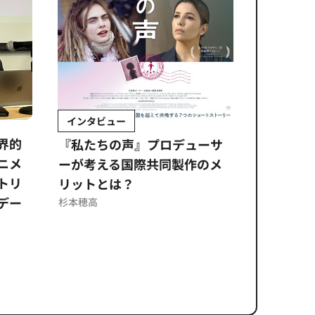
インタビュー
Sponso
ムズ
界的
『私たちの声』プロデューサ
公​​取委
ニメ
ーが考える国際共同製作のメ
に問われ
トリ
リットとは？
意図せぬ
デー
反を未然
杉本穂高
ズのソリ