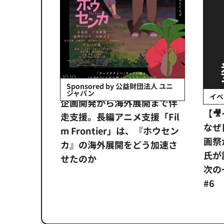
会社日立システ
Sponsored by 公益財団法人 ユニ
ジャパン
イベ
ンタメ業界
企画開発から海外展開まで伴
【
正化」。
走支援。長編アニメ支援「Fil
なぜ
アンス違
m Frontier」は、『ホウセン
画祭
システム
カ』の海外展開をどう加速さ
氏が
せたのか
次の一
#6