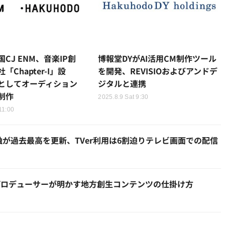
CJ ENM、音楽IP創
博報堂DYがAI活用CM制作ツール
Chapter-I」設
を開発、REVISIOおよびアンドデ
としてオーディション
ジタルと連携
制作
2025.8.9 Sat 9:30
11:00
触が過去最高を更新、TVer利用は6割迫りテレビ画面での配信
プロデューサーが明かす地方創生コンテンツの仕掛け方