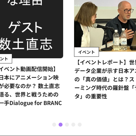
イベント
ント
【イベントレポート】世
イベント動画配信開始】
データ企業が示す日本ア
日本にアニメーション映
の「真の価値」とは？ス
が必要なのか？ 数土直志
ーミング時代の羅針盤「
語る、世界と戦うための
タ」の重要性
手Dialogue for BRANC
1
2
3
4
5