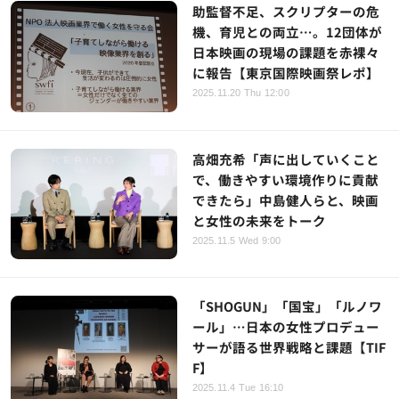
助監督不足、スクリプターの危
機、育児との両立…。12団体が
日本映画の現場の課題を赤裸々
に報告【東京国際映画祭レポ】
2025.11.20 Thu 12:00
高畑充希「声に出していくこと
で、働きやすい環境作りに貢献
できたら」中島健人らと、映画
と女性の未来をトーク
2025.11.5 Wed 9:00
「SHOGUN」「国宝」「ルノワ
ール」…日本の女性プロデュー
サーが語る世界戦略と課題【TIF
F】
2025.11.4 Tue 16:10