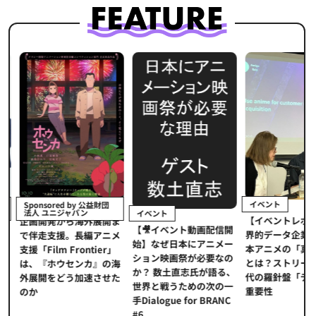
イベント
Sponsored by 公益財団
法人 ユニジャパン
イベント
【イベントレポ
メ
企画開発から海外展開ま
【🎥イベント動画配信開
界的データ企業
適
で伴走支援。長編アニメ
始】なぜ日本にアニメー
本アニメの「真
プ
支援「Film Frontier」
ション映画祭が必要なの
とは？ストリー
に
は、『ホウセンカ』の海
か？ 数土直志氏が語る、
代の羅針盤「デ
ソ
外展開をどう加速させた
世界と戦うための次の一
重要性
のか
手Dialogue for BRANC
#6