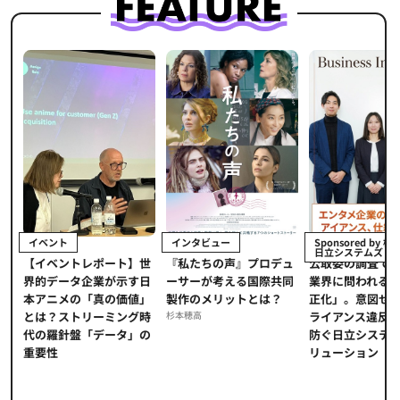
イベント
インタビュー
Sponsored by 
日立システムズ
【イベントレポート】世
『私たちの声』プロデュ
公​​取委の調査で
開
界的データ企業が示す日
ーサーが考える国際共同
業界に問われる
ー
本アニメの「真の価値」
製作のメリットとは？
正化」。意図せ
の
とは？ストリーミング時
杉本穂高
ライアンス違反
、
代の羅針盤「データ」の
防ぐ日立システ
一
重要性
リューション​
C