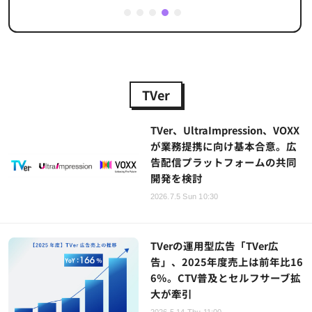
1
2
3
4
5
TVer
TVer、UltraImpression、VOXX
が業務提携に向け基本合意。広
告配信プラットフォームの共同
開発を検討
2026.7.5 Sun 10:30
TVerの運用型広告「TVer広
告」、2025年度売上は前年比16
6％。CTV普及とセルフサーブ拡
大が牽引
2026.5.14 Thu 11:00