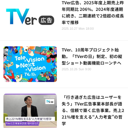
TVer広告、2025年度上期売上昨
年同期比 206%。2024年度通期
に続き、二期連続で2倍超の成長
率で推移
2025.10.27 Mon 18:00
TVer、10周年プロジェクト始
動。「TVerの日」制定、初の縦
型ショート動画機能ローンチへ
2025.10.26 Sun 9:00
「行き過ぎた広告はユーザーを
失う」TVer広告事業本部長が語
る、信頼で築く広告事業。売上2
21%増を支える“人力考査”の哲
学