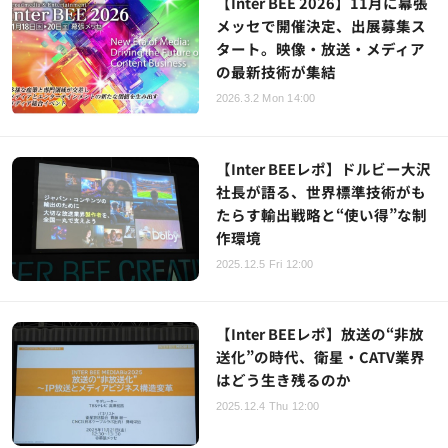
【Inter BEE 2026】11月に幕張
メッセで開催決定、出展募集ス
タート。映像・放送・メディア
の最新技術が集結
2026.3.2 Mon 14:00
【Inter BEEレポ】ドルビー大沢
社長が語る、世界標準技術がも
たらす輸出戦略と“使い得”な制
作環境
2025.12.5 Fri 12:00
【Inter BEEレポ】放送の“非放
送化”の時代、衛星・CATV業界
はどう生き残るのか
2025.12.4 Thu 12:00