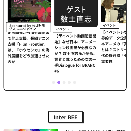
イベント
Sponsored by 公益財団
法人 ユニジャパン
イベント
【イベントレポ
メ
企画開発から海外展開ま
【🎥イベント動画配信開
界的データ企業
適
で伴走支援。長編アニメ
始】なぜ日本にアニメー
本アニメの「真
プ
支援「Film Frontier」
ション映画祭が必要なの
とは？ストリー
に
は、『ホウセンカ』の海
か？ 数土直志氏が語る、
代の羅針盤「デ
ソ
外展開をどう加速させた
世界と戦うための次の一
重要性
のか
手Dialogue for BRANC
#6
1
2
3
4
5
Inter BEE