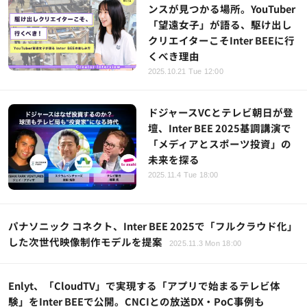
ンスが見つかる場所。YouTuber
「望遠女子」が語る、駆け出し
クリエイターこそInter BEEに行
くべき理由
2025.10.21 Tue 12:00
ドジャースVCとテレビ朝日が登
壇、Inter BEE 2025基調講演で
「メディアとスポーツ投資」の
未来を探る
2025.11.4 Tue 18:00
パナソニック コネクト、Inter BEE 2025で「フルクラウド化」
した次世代映像制作モデルを提案
2025.11.3 Mon 18:00
Enlyt、「CloudTV」で実現する「アプリで始まるテレビ体
験」をInter BEEで公開。CNCIとの放送DX・PoC事例も