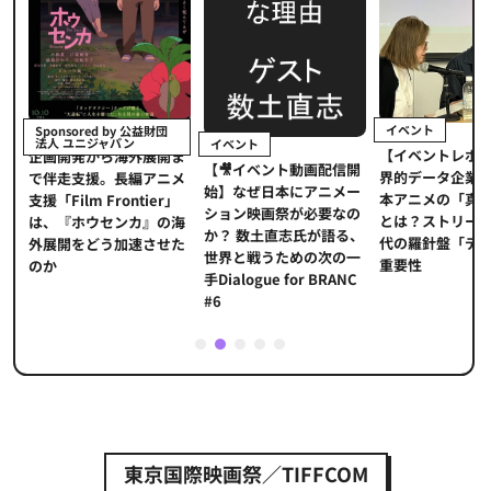
イベント
Sponsored by 公益財団
法人 ユニジャパン
イベント
【イベントレポ
メ
企画開発から海外展開ま
【🎥イベント動画配信開
界的データ企業
適
で伴走支援。長編アニメ
始】なぜ日本にアニメー
本アニメの「真
プ
支援「Film Frontier」
ション映画祭が必要なの
とは？ストリー
に
は、『ホウセンカ』の海
か？ 数土直志氏が語る、
代の羅針盤「デ
ソ
外展開をどう加速させた
世界と戦うための次の一
重要性
のか
手Dialogue for BRANC
#6
1
2
3
4
5
東京国際映画祭／TIFFCOM