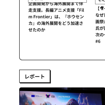
イベ
ンタメ業界
企画開発から海外展開まで伴
【
正化」。
走支援。長編アニメ支援「Fil
なぜ
アンス違
m Frontier」は、『ホウセン
画祭
システム
カ』の海外展開をどう加速さ
氏が
せたのか
次の一
#6
レポート