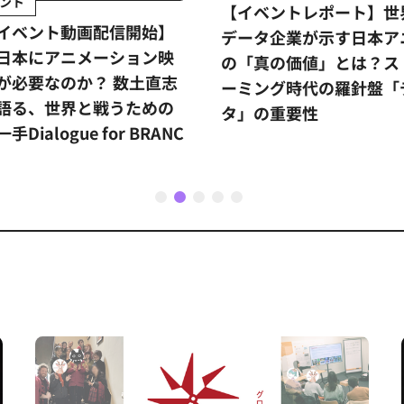
ント
【イベントレポート】世
イベント動画配信開始】
データ企業が示す日本ア
日本にアニメーション映
の「真の価値」とは？ス
が必要なのか？ 数土直志
ーミング時代の羅針盤「
語る、世界と戦うための
タ」の重要性
手Dialogue for BRANC
1
2
3
4
5