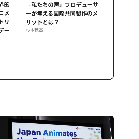
界的
『私たちの声』プロデューサ
公​​取委
ニメ
ーが考える国際共同製作のメ
に問われ
トリ
リットとは？
意図せぬ
デー
反を未然
杉本穂高
ズのソリ