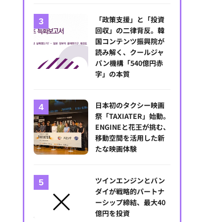
【🎥イベント動画配信開始】なぜ日本にアニメーション映画祭が必要な
「政策支援」と「投資
ialogue for BRANC #6
回収」の二律背反。韓
国コンテンツ振興院が
読み解く、クールジャ
パン機構「540億円赤
字」の本質
日本初のタクシー映画
祭「TAXIATER」始動。
ENGINEと花王が挑む、
移動空間を活用した新
たな映画体験
ツインエンジンとバン
ダイが戦略的パートナ
ーシップ締結、最大40
億円を投資