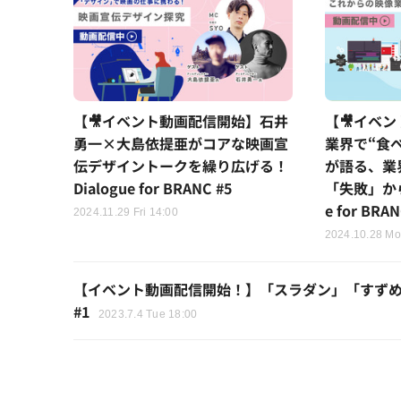
【🎥イベント動画配信開始】石井
【🎥イベ
勇一×大島依提亜がコアな映画宣
業界で“食
伝デザイントークを繰り広げる！
が語る、業
Dialogue for BRANC #5
「失敗」から
e for BRAN
2024.11.29 Fri 14:00
2024.10.28 Mo
【イベント動画配信開始！】「スラダン」「すずめ」が大
#1
2023.7.4 Tue 18:00