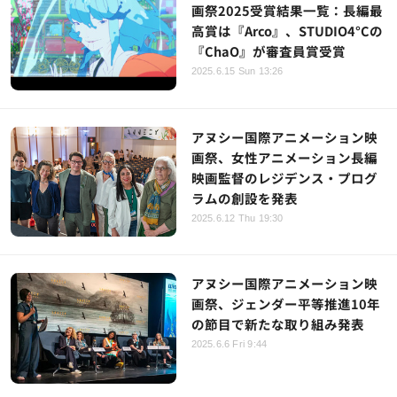
画祭2025受賞結果一覧：長編最
高賞は『Arco』、STUDIO4°Cの
『ChaO』が審査員賞受賞
2025.6.15 Sun 13:26
アヌシー国際アニメーション映
画祭、女性アニメーション長編
映画監督のレジデンス・プログ
ラムの創設を発表
2025.6.12 Thu 19:30
アヌシー国際アニメーション映
画祭、ジェンダー平等推進10年
の節目で新たな取り組み発表
2025.6.6 Fri 9:44