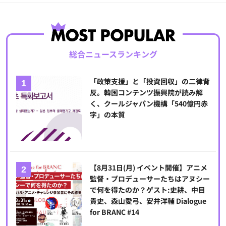
総合ニュースランキング
「政策支援」と「投資回収」の二律背
反。韓国コンテンツ振興院が読み解
く、クールジャパン機構「540億円赤
字」の本質
【8月31日(月) イベント開催】アニメ
監督・プロデューサーたちはアヌシー
で何を得たのか？ゲスト:史耕、中目
貴史、森山愛弓、安井洋輔 Dialogue
for BRANC #14