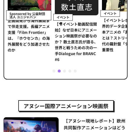
イベント
Sponsored by 公益財団
法人 ユニジャパン
イベント
【イベントレポ
メ
企画開発から海外展開ま
【🎥イベント動画配信開
界的データ企業
適
で伴走支援。長編アニメ
始】なぜ日本にアニメー
本アニメの「真
プ
支援「Film Frontier」
ション映画祭が必要なの
とは？ストリー
に
は、『ホウセンカ』の海
か？ 数土直志氏が語る、
代の羅針盤「デ
ソ
外展開をどう加速させた
世界と戦うための次の一
重要性
のか
手Dialogue for BRANC
#6
1
2
3
4
5
アヌシー国際アニメーション映画祭
【アヌシー現地レポート】欧州
共同製作アニメーションはどう