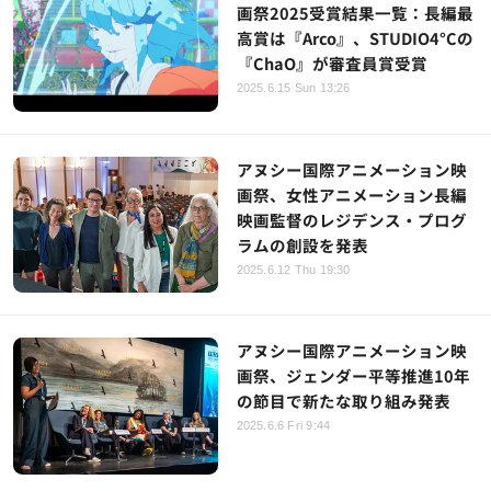
画祭2025受賞結果一覧：長編最
高賞は『Arco』、STUDIO4°Cの
『ChaO』が審査員賞受賞
2025.6.15 Sun 13:26
アヌシー国際アニメーション映
画祭、女性アニメーション長編
映画監督のレジデンス・プログ
ラムの創設を発表
2025.6.12 Thu 19:30
アヌシー国際アニメーション映
画祭、ジェンダー平等推進10年
の節目で新たな取り組み発表
2025.6.6 Fri 9:44