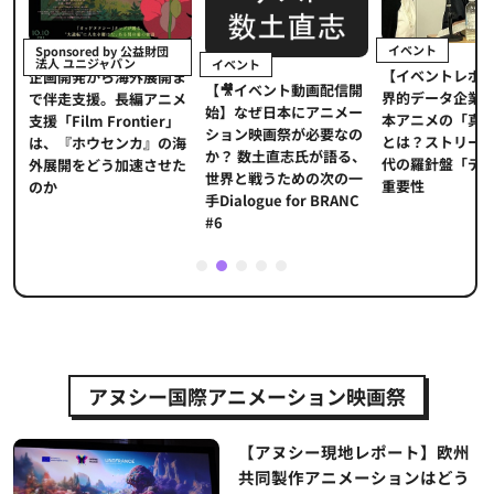
イベント
Sponsored by 公益財団
法人 ユニジャパン
イベント
【イベントレポ
メ
企画開発から海外展開ま
【🎥イベント動画配信開
界的データ企業
適
で伴走支援。長編アニメ
始】なぜ日本にアニメー
本アニメの「真
プ
支援「Film Frontier」
ション映画祭が必要なの
とは？ストリー
に
は、『ホウセンカ』の海
か？ 数土直志氏が語る、
代の羅針盤「デ
ソ
外展開をどう加速させた
世界と戦うための次の一
重要性
のか
手Dialogue for BRANC
#6
1
2
3
4
5
アヌシー国際アニメーション映画祭
【アヌシー現地レポート】欧州
共同製作アニメーションはどう