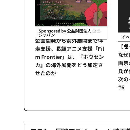
会社日立システ
Sponsored by 公益財団法人 ユニ
ジャパン
イベ
ンタメ業界
企画開発から海外展開まで伴
【
正化」。
走支援。長編アニメ支援「Fil
なぜ
アンス違
m Frontier」は、『ホウセン
画祭
システム
カ』の海外展開をどう加速さ
氏が
せたのか
次の一
#6