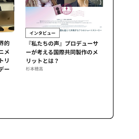
インタビュー
Sponso
ムズ
界的
『私たちの声』プロデューサ
公​​取委
ニメ
ーが考える国際共同製作のメ
に問われ
トリ
リットとは？
意図せぬ
デー
反を未然
杉本穂高
ズのソリ