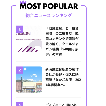
総合ニュースランキング
「政策支援」と「投資
回収」の二律背反。韓
国コンテンツ振興院が
読み解く、クールジャ
パン機構「540億円赤
字」の本質
新海誠監督所属の制作
会社が長野・佐久に映
画館「なかごみ座」202
7年春開業へ。
ディズニーとTikTok、