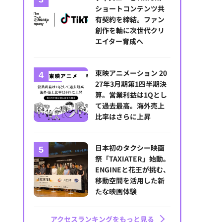
ショートコンテンツ共
有契約を締結。ファン
創作を軸に次世代クリ
エイター育成へ
東映アニメーション 20
27年3月期第1四半期決
算。営業利益は1Qとし
て過去最高。海外売上
比率はさらに上昇
日本初のタクシー映画
祭「TAXIATER」始動。
ENGINEと花王が挑む、
移動空間を活用した新
たな映画体験
アクセスランキングをもっと見る