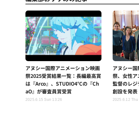
アヌシー国際アニメーション映画
アヌシー国
祭2025受賞結果一覧：長編最高賞
祭、女性ア
は『Arco』、STUDIO4°Cの『Ch
監督のレジ
aO』が審査員賞受賞
創設を発表
2025.6.15 Sun 13:26
2025.6.12 Thu