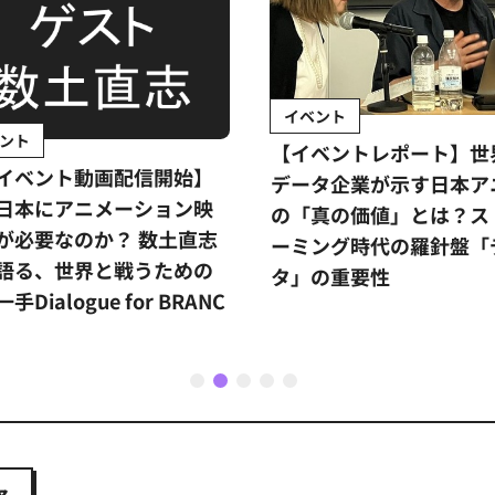
イベント
ント
【イベントレポート】世
イベント動画配信開始】
データ企業が示す日本ア
日本にアニメーション映
の「真の価値」とは？ス
が必要なのか？ 数土直志
ーミング時代の羅針盤「
語る、世界と戦うための
タ」の重要性
手Dialogue for BRANC
1
2
3
4
5