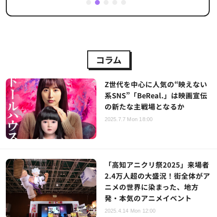
1
2
3
4
5
コラム
Z世代を中心に人気の“映えない
系SNS”「BeReal.」は映画宣伝
の新たな主戦場となるか
2025.7.7 Mon 18:00
「高知アニクリ祭2025」来場者
2.4万人超の大盛況！街全体がア
ニメの世界に染まった、地方
発・本気のアニメイベント
2025.4.14 Mon 12:00