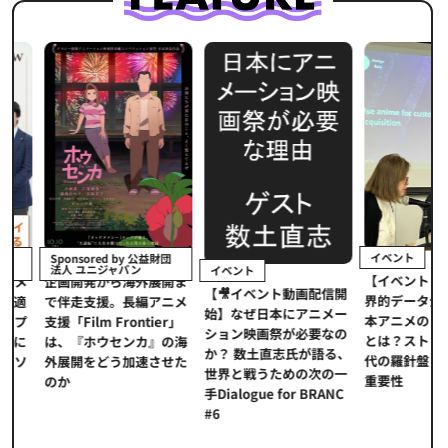
イベント
Sponsored by 公益財団
法人 ユニジャパン
イベント
【イベントレポ
メ
企画開発から海外展開ま
【🎥イベント動画配信開
界的データ企業
適
で伴走支援。長編アニメ
始】なぜ日本にアニメー
本アニメの「真
プ
支援「Film Frontier」
ション映画祭が必要なの
とは？ストリー
に
は、『ホウセンカ』の海
か？ 数土直志氏が語る、
代の羅針盤「デ
ソ
外展開をどう加速させた
世界と戦うための次の一
重要性
のか
手Dialogue for BRANC
#6