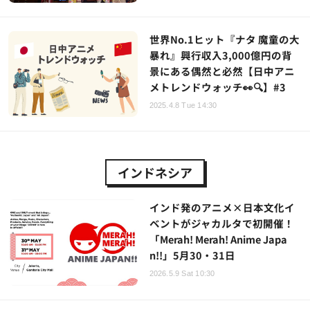
世界No.1ヒット『ナタ 魔童の大
暴れ』興行収入3,000億円の背
景にある偶然と必然【日中アニ
メトレンドウォッチ👀🔍】#3
2025.4.8 Tue 14:30
インドネシア
インド発のアニメ×日本文化イ
ベントがジャカルタで初開催！
「Merah! Merah! Anime Japa
n!!」5月30・31日
2026.5.9 Sat 10:30