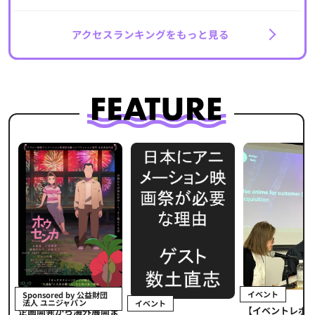
アクセスランキングをもっと見る
イベント
Sponsored by 公益財団
法人 ユニジャパン
イベント
【イベントレポ
メ
企画開発から海外展開ま