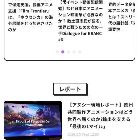
【🎥イベント動画配信開
界的データ企業
適
で伴走支援。長編アニメ
始】なぜ日本にアニメー
本アニメの「真
プ
支援「Film Frontier」
ション映画祭が必要なの
とは？ストリー
に
は、『ホウセンカ』の海
か？ 数土直志氏が語る、
代の羅針盤「デ
ソ
外展開をどう加速させた
世界と戦うための次の一
重要性
のか
手Dialogue for BRANC
#6
1
2
3
4
5
レポート
【アヌシー現地レポート】欧州
共同製作アニメーションはどう
世界へ届くのか?輸出を支える
「最後の1マイル」
2026.8.5 Wed 12:00