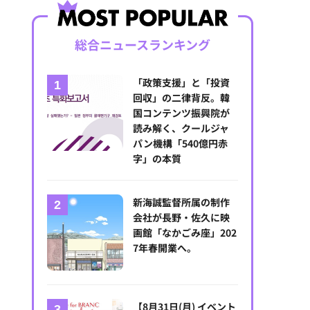
総合ニュースランキング
「政策支援」と「投資
回収」の二律背反。韓
国コンテンツ振興院が
読み解く、クールジャ
パン機構「540億円赤
字」の本質
新海誠監督所属の制作
会社が長野・佐久に映
画館「なかごみ座」202
7年春開業へ。
【8月31日(月) イベント