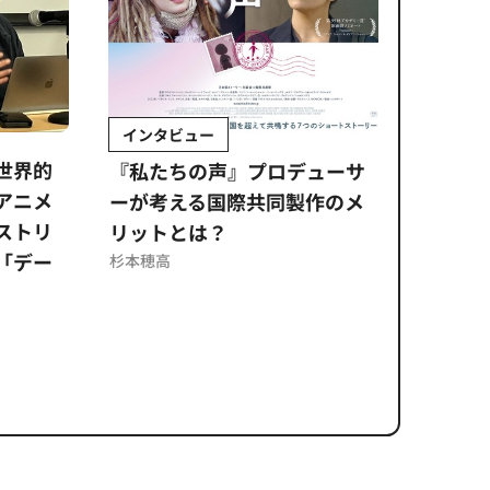
インタビュー
Sponso
ムズ
界的
『私たちの声』プロデューサ
公​​取委
ニメ
ーが考える国際共同製作のメ
に問われ
トリ
リットとは？
意図せぬ
デー
反を未然
杉本穂高
ズのソリ