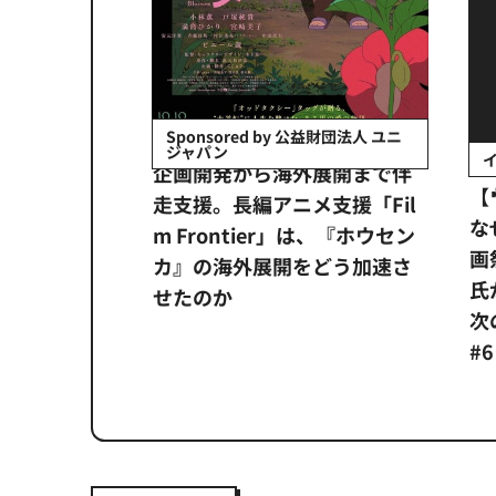
会社日立システ
Sponsored by 公益財団法人 ユニ
ジャパン
イベ
ンタメ業界
企画開発から海外展開まで伴
【
正化」。
走支援。長編アニメ支援「Fil
なぜ
アンス違
m Frontier」は、『ホウセン
画祭
システム
カ』の海外展開をどう加速さ
氏が
せたのか
次の一
#6