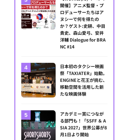
開催】アニメ監督・プ
ロデューサーたちはア
ヌシーで何を得たの
か？ゲスト:史耕、中目
貴史、森山愛弓、安井
洋輔 Dialogue for BRA
NC #14
横浜フランス映画祭2024「海外から見る"日本"」
日本初のタクシー映画
祭「TAXIATER」始動。
ENGINEと花王が挑む、
移動空間を活用した新
たな映画体験
アカデミー賞につなが
る部門も！「SSFF ＆ A
SIA 2027」世界公募が8
月1日より開始