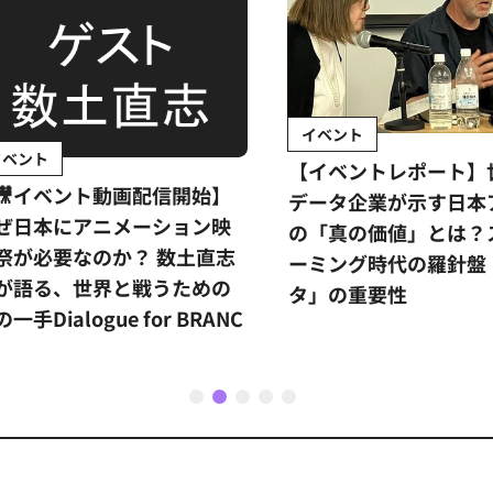
イベント
ント
【イベントレポート】世
イベント動画配信開始】
データ企業が示す日本ア
日本にアニメーション映
の「真の価値」とは？ス
が必要なのか？ 数土直志
ーミング時代の羅針盤「
語る、世界と戦うための
タ」の重要性
手Dialogue for BRANC
1
2
3
4
5