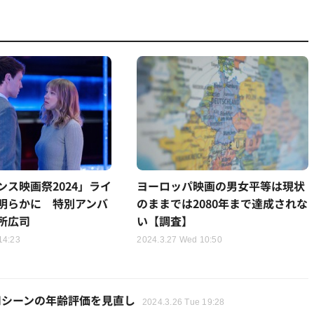
ンス映画祭2024」ライ
ヨーロッパ映画の男女平等は現状
明らかに 特別アンバ
のままでは2080年まで達成されな
所広司
い【調査】
14:23
2024.3.27 Wed 10:50
用シーンの年齢評価を見直し
2024.3.26 Tue 19:28