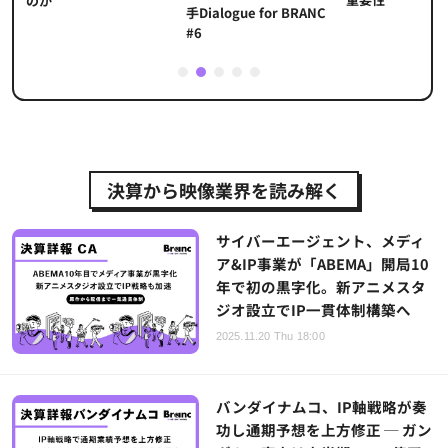
のか
手Dialogue for BRANC
#6
1
2
3
4
5
決算から映像業界を読み解く
サイバーエージェント、メディ
ア&IP事業が「ABEMA」開局10
年で初の黒字化。新アニメスタ
ジオ設立でIP一貫体制構築へ
2025.11.20 Thu 18:00
バンダイナムコ、IP軸戦略が奏
功し通期予想を上方修正 ─ ガン