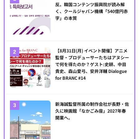
反。韓国コンテンツ振興院が読み解
く、クールジャパン機構「540億円赤
字」の本質
【8月31日(月) イベント開催】アニメ
監督・プロデューサーたちはアヌシー
で何を得たのか？ゲスト:史耕、中目
貴史、森山愛弓、安井洋輔 Dialogue
for BRANC #14
新海誠監督所属の制作会社が長野・佐
久に映画館「なかごみ座」2027年春
開業へ。