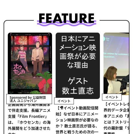
イベント
Sponsored by 公益財団
法人 ユニジャパン
イベント
【イベントレポ
メ
企画開発から海外展開ま
【🎥イベント動画配信開
界的データ企業
適
で伴走支援。長編アニメ
始】なぜ日本にアニメー
本アニメの「真
プ
支援「Film Frontier」
ション映画祭が必要なの
とは？ストリー
に
は、『ホウセンカ』の海
か？ 数土直志氏が語る、
代の羅針盤「デ
ソ
外展開をどう加速させた
世界と戦うための次の一
重要性