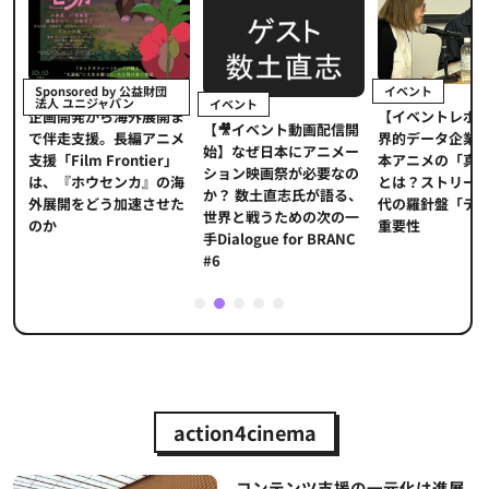
イベント
Sponsored by 公益財団
法人 ユニジャパン
イベント
【イベントレポ
メ
企画開発から海外展開ま
【🎥イベント動画配信開
界的データ企業
適
で伴走支援。長編アニメ
始】なぜ日本にアニメー
本アニメの「真
プ
支援「Film Frontier」
ション映画祭が必要なの
とは？ストリー
に
は、『ホウセンカ』の海
か？ 数土直志氏が語る、
代の羅針盤「デ
ソ
外展開をどう加速させた
世界と戦うための次の一
重要性
のか
手Dialogue for BRANC
#6
1
2
3
4
5
action4cinema
コンテンツ支援の一元化は進展