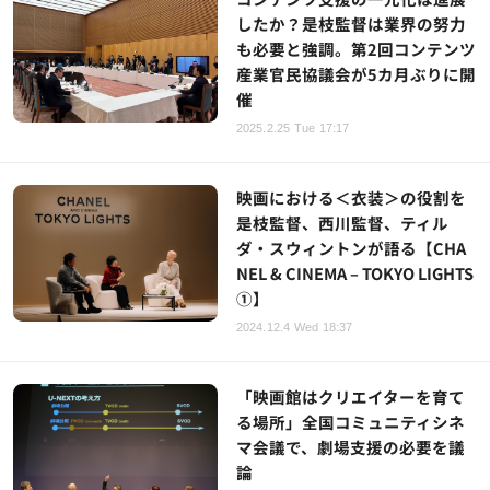
したか？是枝監督は業界の努力
も必要と強調。第2回コンテンツ
産業官民協議会が5カ月ぶりに開
催
2025.2.25 Tue 17:17
映画における＜衣装＞の役割を
是枝監督、西川監督、ティル
ダ・スウィントンが語る【CHA
NEL & CINEMA – TOKYO LIGHTS
①】
2024.12.4 Wed 18:37
「映画館はクリエイターを育て
る場所」全国コミュニティシネ
マ会議で、劇場支援の必要を議
論