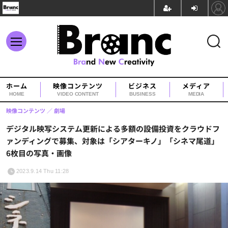
ホーム
映像コンテンツ
ビジネス
メディア
HOME
VIDEO CONTENT
BUSINESS
MEDIA
映像コンテンツ
劇場
デジタル映写システム更新による多額の設備投資をクラウドフ
ァンディングで募集、対象は「シアターキノ」「シネマ尾道」
6枚目の写真・画像
2023.9.14 Thu 11:28