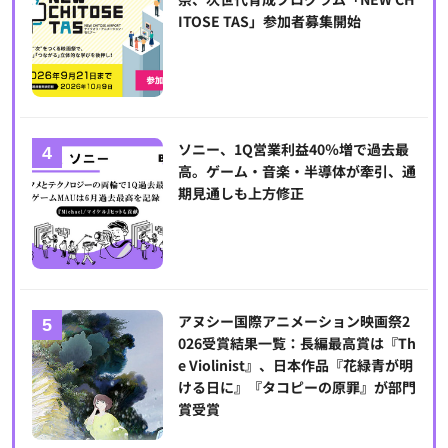
ITOSE TAS」参加者募集開始
ソニー、1Q営業利益40％増で過去最
高。ゲーム・音楽・半導体が牽引、通
期見通しも上方修正
アヌシー国際アニメーション映画祭2
026受賞結果一覧：長編最高賞は『Th
e Violinist』、日本作品『花緑青が明
ける日に』『タコピーの原罪』が部門
賞受賞