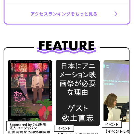
アクセスランキングをもっと見る
イベント
Sponsored by 公益財団
法人 ユニジャパン
イベント
【イベントレポ
メ
企画開発から海外展開ま