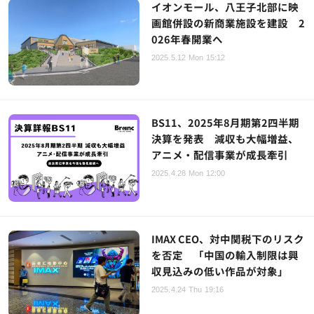
イオンモール、八王子北部に映
画館併設の新商業施設を建設 2
026年春開業へ
2025.5.12 Mon 15:12
BS11、2025年8月期第2四半期
決算を発表 減収も大幅増益、
アニメ・配信事業が成長牽引
2025.4.28 Mon 12:00
IMAX CEO、対中関税下のリスク
を否定 「中国の輸入制限は興
収見込みの低い作品が対象」
2025.4.24 Thu 19:16