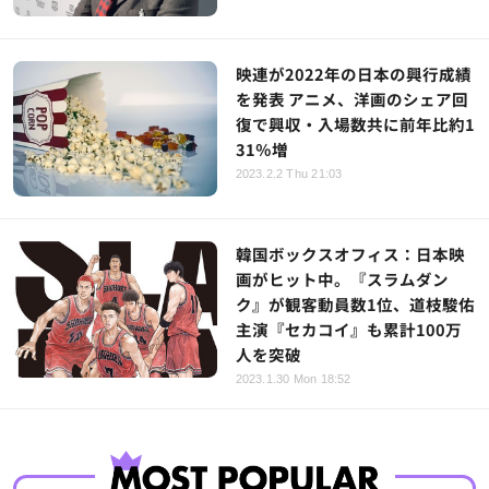
映連が2022年の日本の興行成績
を発表 アニメ、洋画のシェア回
復で興収・入場数共に前年比約1
31％増
2023.2.2 Thu 21:03
韓国ボックスオフィス：日本映
画がヒット中。『スラムダン
ク』が観客動員数1位、道枝駿佑
主演『セカコイ』も累計100万
人を突破
2023.1.30 Mon 18:52