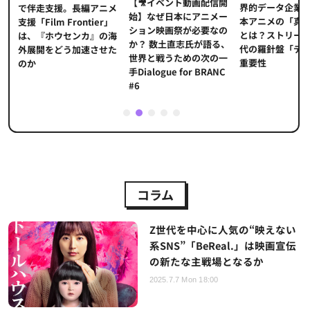
【🎥イベント動画配信開
界的データ企業
適
で伴走支援。長編アニメ
始】なぜ日本にアニメー
本アニメの「真
プ
支援「Film Frontier」
ション映画祭が必要なの
とは？ストリー
に
は、『ホウセンカ』の海
か？ 数土直志氏が語る、
代の羅針盤「デ
ソ
外展開をどう加速させた
世界と戦うための次の一
重要性
のか
手Dialogue for BRANC
#6
1
2
3
4
5
コラム
Z世代を中心に人気の“映えない
系SNS”「BeReal.」は映画宣伝
の新たな主戦場となるか
2025.7.7 Mon 18:00