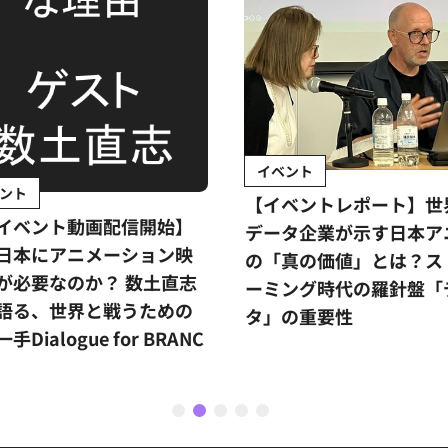
イベント
ント
【イベントレポート】世
イベント動画配信開始】
データ企業が示す日本ア
日本にアニメーション映
の「真の価値」とは？ス
が必要なのか？ 数土直志
ーミング時代の羅針盤「
語る、世界と戦うための
タ」の重要性
手Dialogue for BRANC
1
2
3
4
5