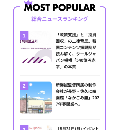
総合ニュースランキング
「政策支援」と「投資
回収」の二律背反。韓
国コンテンツ振興院が
読み解く、クールジャ
パン機構「540億円赤
字」の本質
新海誠監督所属の制作
会社が長野・佐久に映
画館「なかごみ座」202
7年春開業へ。
【8月31日(月) イベント