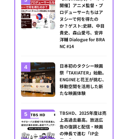
開催】アニメ監督・プ
ロデューサーたちはア
ヌシーで何を得たの
か？ゲスト:史耕、中目
貴史、森山愛弓、安井
洋輔 Dialogue for BRA
NC #14
日本初のタクシー映画
祭「TAXIATER」始動。
ENGINEと花王が挑む、
移動空間を活用した新
たな映画体験
TBSHD、2025年度は売
上高過去最高。放送広
告の復調と配信・映画
の伸長で進む「IP企