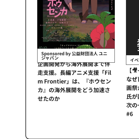
会社日立システ
Sponsored by 公益財団法人 ユニ
ジャパン
イベ
ンタメ業界
企画開発から海外展開まで伴
【
正化」。
走支援。長編アニメ支援「Fil
なぜ
アンス違
m Frontier」は、『ホウセン
画祭
システム
カ』の海外展開をどう加速さ
氏が
せたのか
次の一
#6