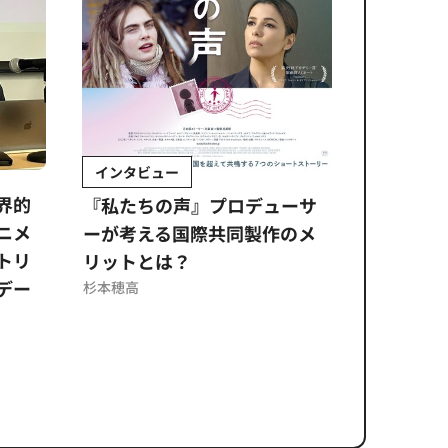
インタビュー
Sponso
ムズ
界的
『私たちの声』プロデューサ
公​​取委
ニメ
ーが考える国際共同製作のメ
に問われ
トリ
リットとは？
意図せぬ
デー
反を未然
杉本穂高
ズのソリ