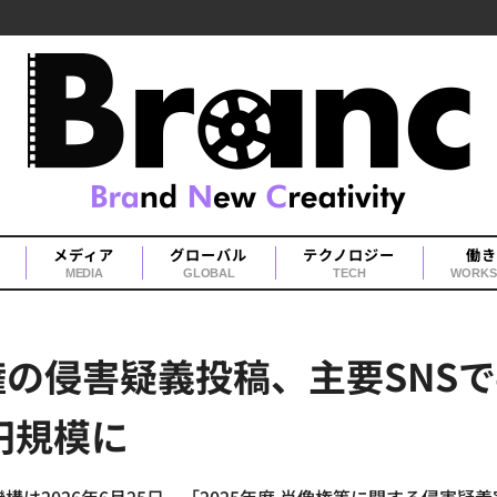
メディア
グローバル
テクノロジー
働き
MEDIA
GLOBAL
TECH
WORKS
の侵害疑義投稿、主要SNSで
円規模に