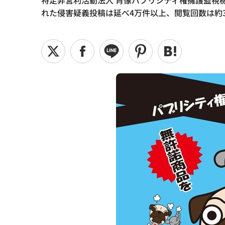
特定非営利活動法人 肖像パブリシティ権擁護監視機構
れた侵害疑義投稿は延べ4万件以上、閲覧回数は約3