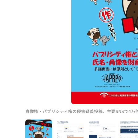
肖像権・パブリシティ権の侵害疑義投稿、主要SNSで4万