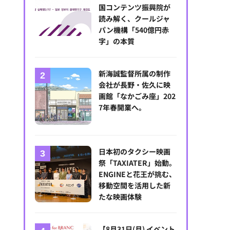
国コンテンツ振興院が
読み解く、クールジャ
パン機構「540億円赤
字」の本質
新海誠監督所属の制作
会社が長野・佐久に映
画館「なかごみ座」202
7年春開業へ。
日本初のタクシー映画
祭「TAXIATER」始動。
ENGINEと花王が挑む、
移動空間を活用した新
たな映画体験
【8月31日(月) イベント