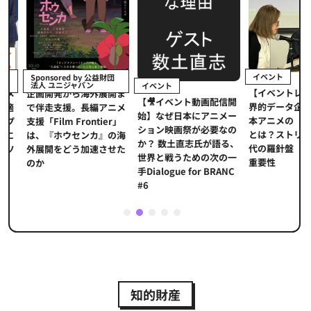
イベント
Sponsored by 公益財団
法人 ユニジャパン
イベント
【イベントレポ
メ
企画開発から海外展開ま
【🎥イベント動画配信開
界的データ企業
適
で伴走支援。長編アニメ
始】なぜ日本にアニメー
本アニメの「真
プ
支援「Film Frontier」
ション映画祭が必要なの
とは？ストリー
に
は、『ホウセンカ』の海
か？ 数土直志氏が語る、
代の羅針盤「デ
ソ
外展開をどう加速させた
世界と戦うための次の一
重要性
のか
手Dialogue for BRANC
#6
1
2
3
4
5
知的財産