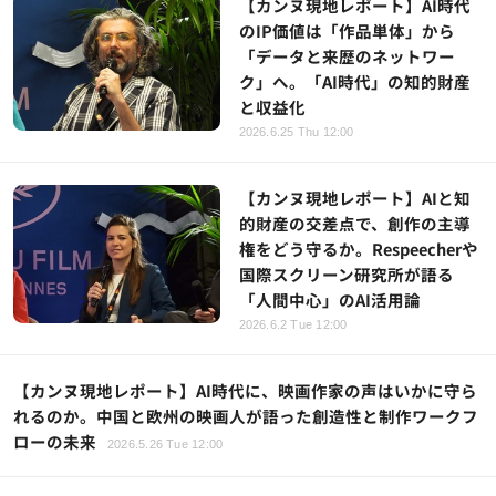
【カンヌ現地レポート】AI時代
のIP価値は「作品単体」から
「データと来歴のネットワー
ク」へ。「AI時代」の知的財産
と収益化
2026.6.25 Thu 12:00
【カンヌ現地レポート】AIと知
的財産の交差点で、創作の主導
権をどう守るか。Respeecherや
国際スクリーン研究所が語る
「人間中心」のAI活用論
2026.6.2 Tue 12:00
【カンヌ現地レポート】AI時代に、映画作家の声はいかに守ら
れるのか。中国と欧州の映画人が語った創造性と制作ワークフ
ローの未来
2026.5.26 Tue 12:00