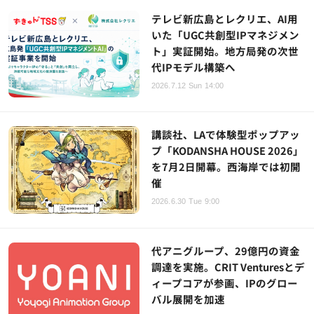
テレビ新広島とレクリエ、AI用
いた「UGC共創型IPマネジメン
ト」実証開始。地方局発の次世
代IPモデル構築へ
2026.7.12 Sun 14:00
講談社、LAで体験型ポップアッ
プ「KODANSHA HOUSE 2026」
を7月2日開幕。西海岸では初開
催
2026.6.30 Tue 9:00
代アニグループ、29億円の資金
調達を実施。CRIT Venturesとデ
ィープコアが参画、IPのグロー
バル展開を加速