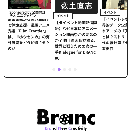
イベント
Sponsored by 公益財団
法人 ユニジャパン
イベント
【イベントレポ
メ
企画開発から海外展開ま
【🎥イベント動画配信開
界的データ企業
適
で伴走支援。長編アニメ
始】なぜ日本にアニメー
本アニメの「真
プ
支援「Film Frontier」
ション映画祭が必要なの
とは？ストリー
に
は、『ホウセンカ』の海
か？ 数土直志氏が語る、
代の羅針盤「デ
ソ
外展開をどう加速させた
世界と戦うための次の一
重要性
のか
手Dialogue for BRANC
#6
1
2
3
4
5