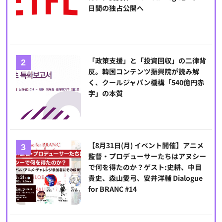
日間の独占公開へ
「政策支援」と「投資回収」の二律背
反。韓国コンテンツ振興院が読み解
く、クールジャパン機構「540億円赤
字」の本質
【8月31日(月) イベント開催】アニメ
監督・プロデューサーたちはアヌシー
で何を得たのか？ゲスト:史耕、中目
貴史、森山愛弓、安井洋輔 Dialogue
for BRANC #14