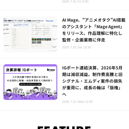
2026.7.31 Fri 9:30
AI Mage、"アニメオタク"AI搭載
のアシスタント「Mage Agent」
をリリース。作品理解に特化し
監修・企画業務に伴走
2026.7.25 Sat 10:30
IGポート連結決算、2026年5月
期は減収減益。制作費高騰と旧
シグナル・エムディ案件の損失
が重荷に、成長の軸は「版権」
へ
2026.7.22 Wed 12:00