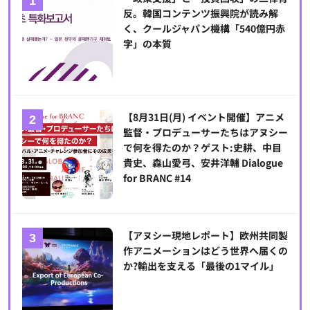
反。韓国コンテンツ振興院が読み解
く、クールジャパン機構「540億円赤
字」の本質
【8月31日(月) イベント開催】アニメ
監督・プロデューサーたちはアヌシー
で何を得たのか？ゲスト:史耕、中目
貴史、森山愛弓、安井洋輔 Dialogue
for BRANC #14
【アヌシー現地レポート】欧州共同製
作アニメーションはどう世界へ届くの
か?輸出を支える「最後の1マイル」