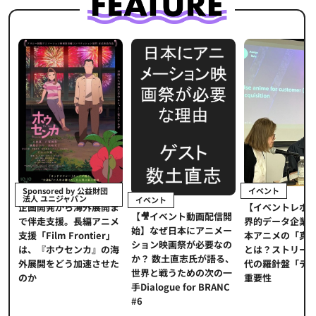
イベント
Sponsored by 公益財団
法人 ユニジャパン
イベント
【イベントレポ
メ
企画開発から海外展開ま
【🎥イベント動画配信開
界的データ企業
適
で伴走支援。長編アニメ
始】なぜ日本にアニメー
本アニメの「真
プ
支援「Film Frontier」
ション映画祭が必要なの
とは？ストリー
に
は、『ホウセンカ』の海
か？ 数土直志氏が語る、
代の羅針盤「デ
ソ
外展開をどう加速させた
世界と戦うための次の一
重要性
のか
手Dialogue for BRANC
#6