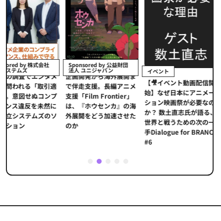
イベント
Sponsored by 公益財団
法人 ユニジャパン
イベント
【イベントレポ
メ
企画開発から海外展開ま
【🎥イベント動画配信開
界的データ企業
適
で伴走支援。長編アニメ
始】なぜ日本にアニメー
本アニメの「真
プ
支援「Film Frontier」
ション映画祭が必要なの
とは？ストリー
に
は、『ホウセンカ』の海
か？ 数土直志氏が語る、
代の羅針盤「デ
ソ
外展開をどう加速させた
世界と戦うための次の一
重要性
のか
手Dialogue for BRANC
#6
1
2
3
4
5