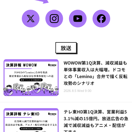
放送
WOWOW第1Q決算、減収減益も
単体事業収入は大幅増。ドコモ
との「Lemino」合弁で描く反転
攻勢のシナリオ
2026.8.5 Wed 9:00
テレ東HD第1Q決算、営業利益5
3.1%減の15億円。放送広告の急
減で減収減益もアニメ・配信が
下支え