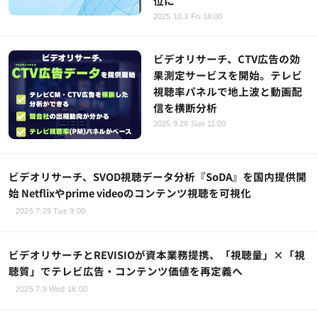
位に
2025.10.3 Fri 18:00
ビデオリサーチ、CTV広告の効
果測定サービスを開始。テレビ
視聴率パネルで地上波と動画配
信を横断分析
2025.9.28 Sun 11:00
ビデオリサーチ、SVOD視聴データ分析『SoDA』を国内提供開
始 Netflixやprime videoのコンテンツ視聴を可視化
2025.7.29 Tue 9:00
ビデオリサーチとREVISIOが資本業務提携、「視聴量」×「視
聴質」でテレビ広告・コンテンツ価値を再定義へ
2025.7.9 Wed 18:00