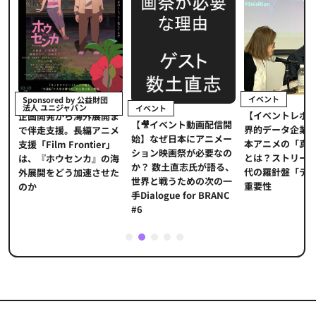
イベント
Sponsored by 公益財団
法人 ユニジャパン
イベント
【イベントレポ
メ
企画開発から海外展開ま
【🎥イベント動画配信開
界的データ企業
適
で伴走支援。長編アニメ
始】なぜ日本にアニメー
本アニメの「真
プ
支援「Film Frontier」
ション映画祭が必要なの
とは？ストリー
に
は、『ホウセンカ』の海
か？ 数土直志氏が語る、
代の羅針盤「デ
ソ
外展開をどう加速させた
世界と戦うための次の一
重要性
のか
手Dialogue for BRANC
#6
1
2
3
4
5