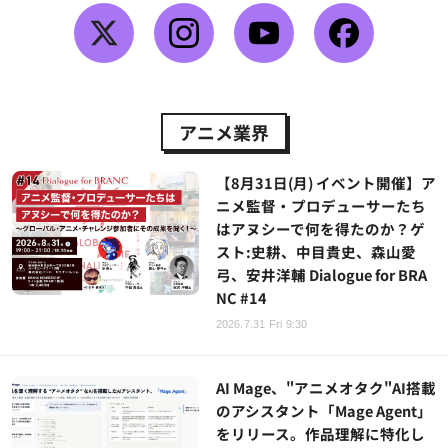
アニメ業界
【8月31日(月) イベント開催】ア
ニメ監督・プロデューサーたち
はアヌシーで何を得たのか？ゲ
スト:史耕、中目貴史、森山愛
弓、安井洋輔 Dialogue for BRA
NC #14
2026.7.31 Fri 9:30
AI Mage、"アニメオタク"AI搭載
のアシスタント「Mage Agent」
をリリース。作品理解に特化し