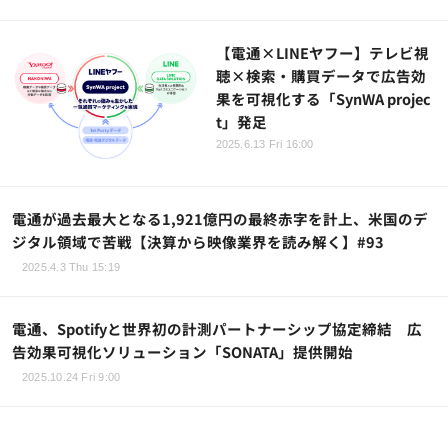
【電通×LINEヤフー】テレビ視
聴×検索・購買データで広告効
果を可視化する「SynWA projec
t」発足
2025.6.13 Fri 16:00
電通が過去最大となる1,921億円の最終赤字を計上、米国のデ
ジタル領域で苦戦【決算から映像業界を読み解く】#93
2025.4.3 Thu 15:19
電通、Spotifyと世界初の計測パートナーシップ協定締結 広
告効果可視化ソリューション「SONATA」提供開始
2025.10.24 Fri 9:00