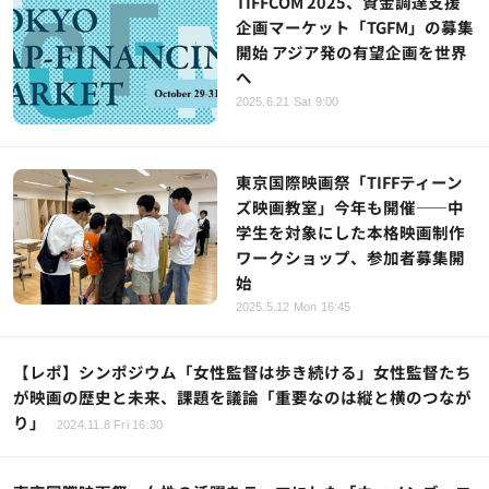
TIFFCOM 2025、資金調達支援
企画マーケット「TGFM」の募集
開始 アジア発の有望企画を世界
へ
2025.6.21 Sat 9:00
東京国際映画祭「TIFFティーン
ズ映画教室」今年も開催――中
学生を対象にした本格映画制作
ワークショップ、参加者募集開
始
2025.5.12 Mon 16:45
【レポ】シンポジウム「女性監督は歩き続ける」女性監督たち
が映画の歴史と未来、課題を議論「重要なのは縦と横のつなが
り」
2024.11.8 Fri 16:30