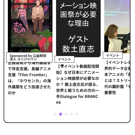
イベント
Sponsored by 公益財団
法人 ユニジャパン
イベント
【イベントレポ
メ
企画開発から海外展開ま
【🎥イベント動画配信開
界的データ企業
適
で伴走支援。長編アニメ
始】なぜ日本にアニメー
本アニメの「真
プ
支援「Film Frontier」
ション映画祭が必要なの
とは？ストリー
に
は、『ホウセンカ』の海
か？ 数土直志氏が語る、
代の羅針盤「デ
ソ
外展開をどう加速させた
世界と戦うための次の一
重要性
のか
手Dialogue for BRANC
#6
1
2
3
4
5