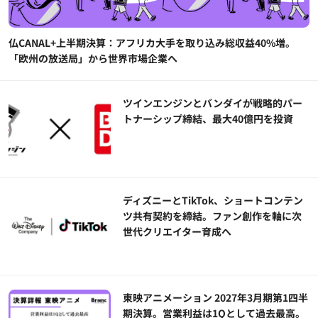
仏CANAL+上半期決算：アフリカ大手を取り込み総収益40%増。
「欧州の放送局」から世界市場企業へ
ツインエンジンとバンダイが戦略的パー
トナーシップ締結、最大40億円を投資
ディズニーとTikTok、ショートコンテン
ツ共有契約を締結。ファン創作を軸に次
世代クリエイター育成へ
東映アニメーション 2027年3月期第1四半
期決算。営業利益は1Qとして過去最高。