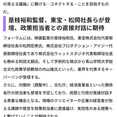
の見える議論」に繋げる―コネクトする―ことを目指すもの
だ。
是枝裕和監督、東宝・松岡社長らが登
壇、政策担当者との直接対話に期待
フォーラムには、映画監督の是枝裕和氏、東宝株式会社代表取
締役社長の松岡宏泰氏、株式会社プロダクション・アイジー代
表取締役社長であり株式会社ウィットスタジオ代表取締役社長
も務める和田丈嗣氏、そして学術的な視点から青山学院大学総
合文化政策学部教授の内山隆氏といった、業界を代表するキー
パーソンが登壇する。
さらに、内閣府（調整中）、文化庁、経済産業省といった関係
省庁の担当者も登壇を予定しており、民間と行政が直接対話す
る貴重な機会となる。現場のクリエイターや企業の経営者が抱
える課題や提言を政策担当者に直接届け、実効性のある施策へ
と繋げていくことが期待される。