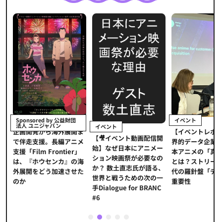
イベント
Sponsored by 公益財団
法人 ユニジャパン
イベント
【イベントレポ
メ
企画開発から海外展開ま
【🎥イベント動画配信開
界的データ企業
適
で伴走支援。長編アニメ
始】なぜ日本にアニメー
本アニメの「真
プ
支援「Film Frontier」
ション映画祭が必要なの
とは？ストリー
に
は、『ホウセンカ』の海
か？ 数土直志氏が語る、
代の羅針盤「デ
ソ
外展開をどう加速させた
世界と戦うための次の一
重要性
のか
手Dialogue for BRANC
#6
1
2
3
4
5