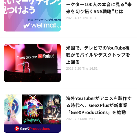
ーケター100人の本音に見る“未
来を切り拓くSNS戦略”とは
2025.4.17 Thu 11:30
米国で、テレビでのYouTube視
聴がモバイルやデスクトップを
上回る
2025.2.20 Thu 14:51
海外YouTuberがアニメを製作す
る時代へ、GeeXPlusが新事業
「GeeXProductions」を始動
2025.7.7 Mon 9:00