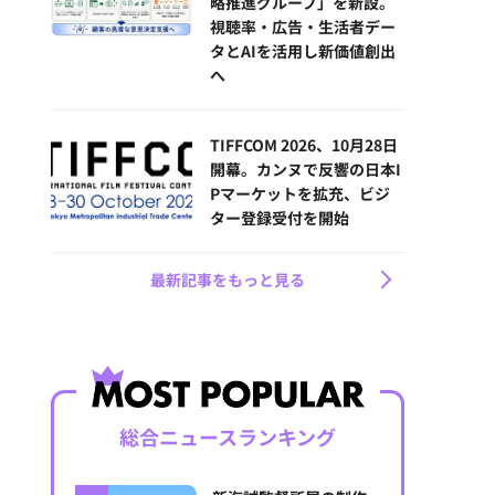
略推進グループ」を新設。
視聴率・広告・生活者デー
タとAIを活用し新価値創出
へ
TIFFCOM 2026、10月28日
開幕。カンヌで反響の日本I
Pマーケットを拡充、ビジ
ター登録受付を開始
最新記事をもっと見る
総合ニュースランキング