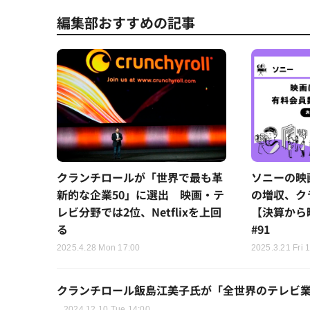
編集部おすすめの記事
クランチロールが「世界で最も革
ソニーの映
新的な企業50」に選出 映画・テ
の増収、ク
レビ分野では2位、Netflixを上回
【決算から
る
#91
2025.4.28 Mon 17:00
2025.3.21 Fri 
クランチロール飯島江美子氏が「全世界のテレビ業
2024.12.10 Tue 14:00