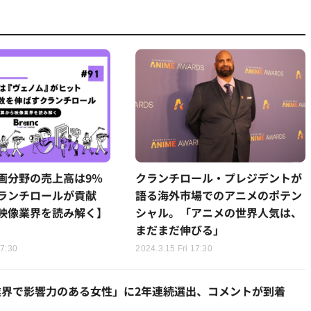
画分野の売上高は9％
クランチロール・プレジデントが
ランチロールが貢献
語る海外市場でのアニメのポテン
映像業界を読み解く】
シャル。「アニメの世界人気は、
まだまだ伸びる」
17:30
2024.3.15 Fri 17:30
界で影響力のある女性」に2年連続選出、コメントが到着