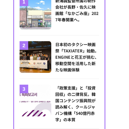
新海誠監督所属の制作
会社が長野・佐久に映
画館「なかごみ座」202
7年春開業へ。
日本初のタクシー映画
祭「TAXIATER」始動。
ENGINEと花王が挑む、
移動空間を活用した新
たな映画体験
「政策支援」と「投資
回収」の二律背反。韓
国コンテンツ振興院が
読み解く、クールジャ
パン機構「540億円赤
字」の本質