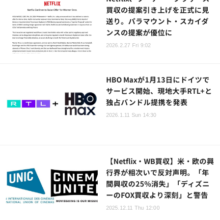
買収の提案引き上げを正式に見
送り。パラマウント・スカイダ
ンスの提案が優位に
2026.2.27 Fri 9:02
HBO Maxが1月13日にドイツで
サービス開始、現地大手RTL+と
独占バンドル提携を発表
2026.1.11 Sun 14:30
【Netflix・WB買収】米・欧の興
行界が相次いで反対声明。「年
間興収の25%消失」「ディズニ
ーのFOX買収より深刻」と警告
2025.12.11 Thu 12:00