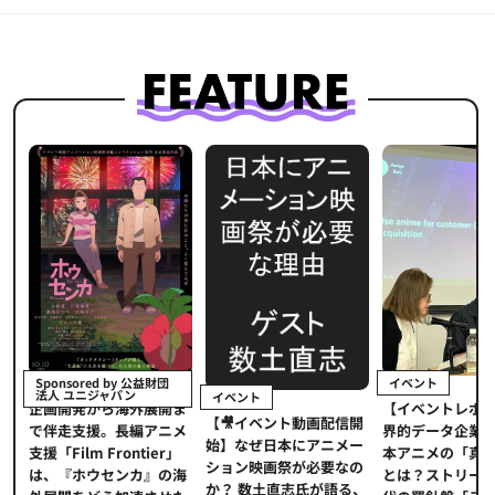
イベント
Sponsored by 公益財団
法人 ユニジャパン
イベント
【イベントレポ
メ
企画開発から海外展開ま
【🎥イベント動画配信開
界的データ企業
適
で伴走支援。長編アニメ
始】なぜ日本にアニメー
本アニメの「真
プ
支援「Film Frontier」
ション映画祭が必要なの
とは？ストリー
に
は、『ホウセンカ』の海
か？ 数土直志氏が語る、