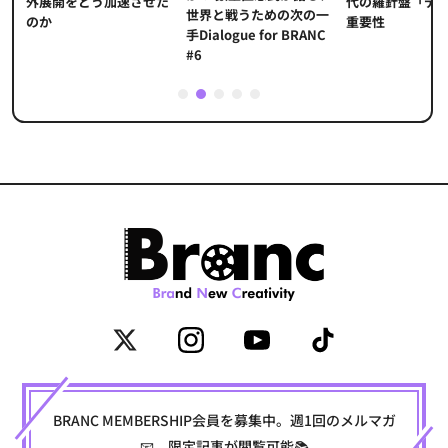
代の羅針盤「デ
ソ
外展開をどう加速させた
世界と戦うための次の一
重要性
のか
手Dialogue for BRANC
#6
1
2
3
4
5
BRANC MEMBERSHIP会員を募集中。週1回のメルマガ
📧、限定記事が閲覧可能📚