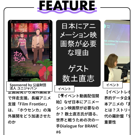
イベント
Sponsored by 公益財団
法人 ユニジャパン
イベント
【イベントレポ
メ
企画開発から海外展開ま
【🎥イベント動画配信開
界的データ企業
適
で伴走支援。長編アニメ
始】なぜ日本にアニメー
本アニメの「真
プ
支援「Film Frontier」
ション映画祭が必要なの
とは？ストリー
に
は、『ホウセンカ』の海
か？ 数土直志氏が語る、
代の羅針盤「デ
ソ
外展開をどう加速させた
世界と戦うための次の一
重要性
のか
手Dialogue for BRANC
#6