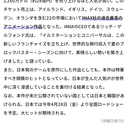
2,160万ドル（約28億円）を売り上げるほど人気が高い。この
チケット売上は、アイルランド、イギリス、ドイツ、スウェー
デン、オランダを含む22の市場において
IMAX社の過去最高の
アニメーション作品
となった。IMAXのCEOであるリッチ・ゲ
ルフォンド氏は、「イルミネーションとユニバーサルは、この
新しいフランチャイズを立ち上げ、世界的な興行収入で夏のブ
ロックバスター・シーズンに向けて、素晴らしい勢いを築き上
げました」と語っている。
また、日本発のゲームを原作にした作品としても、本作は特筆
すべき規模のヒットとなっている。日本が生んだ人気IPが世界
中に深く浸透していることを裏付ける結果となった。
なお、本作が未だ公開されていない国としては日本と韓国があ
げられる。日本では今年4月28日（金）より全国ロードショー
を予定。大ヒットが期待される。
《伊藤万弥乃》