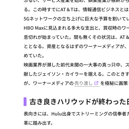
ふるい、サービス産業を始め、娯楽産業が根幹か
る。この時すでにAT＆Tは、情報通信ビジネスと
5Gネットワークの立ち上げに巨大な予算を割いて
HBO Maxに見込まれる多大な支出と、買収時の
息切れが始まっていた。間も無くその状況は、AT
ととなる。資産となるはずのワーナーメディアが、
めていた。
映画業界が瀕した前代未聞の一大事の真っ只中、スタ
献したジェイソン・カイラーを据える。このときす
が、ワーナーメディアの
売り渡し
を極秘に画策
古き良きハリウッドが終わった
表向きには、Hulu出身でストリーミングの信奉者
革に踏み出す。