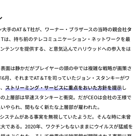
ル
ン大手のAT＆T社が、ワーナー・ブラザースの当時の親会社
タ
＆Tは、持ち前のテレコミュニケーション・ネットワークを最
コンテンツを提供する、と意気込んでハリウッドへの参入をは
。表面は静かだがプレイヤーの頭の中では複雑な戦略が画策さ
年6月、それまでAT＆Tを司っていたジョン・スタンキーがワ
に、
ストリーミング・サービスに重点をおいた方針を提示
し
の上層部は早速スタンキーと衝突。だがCEOは会社の王様で
追いやられ、間もなく新たな上層部が雇われた。
コシステムがある事実を無視していたようだ。そんな時に未曾
大である。2020年、ワクチンもないままにウイルスが猛威を