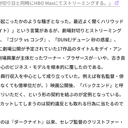
封切り日と同時にHBO Maxにてストリーミングする。」
が起こったかのような騒ぎとなった。最近よく聞くハリウッド
ド・デイト）」という言葉があるが、劇場封切りとストリーミング
『ゴジラ vs コング』、「DUNE/デューン 砂の惑星』、
年に劇場公開が予定されていた17作品のタイトルをデイ・アン
。劇場興業が主体だったワーナー・ブラザースが…いや、古き良
中心のビジネス・モデルを根本的に覆したのである。
の興行収入を中心として成り立っていた。例えば有名監督・俳
少なくても億単位だが。）映画公開後、「バックエンド」と呼
ポリいただく、という形の契約を結ぶのが定例となっている。
をカットしてしまうのは契約違反とも取れる行為に当たるので
たのは『ダークナイト』以来、セレブ監督のクリストファー・