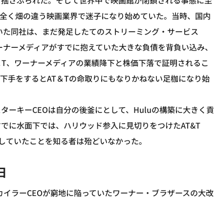
ら揺さぶられた。そして世界中で映画館が閉鎖される事態に至
は全く畑の違う映画業界で迷子になり始めていた。当時、国内
いた同社は、まだ発足したてのストリーミング・サービス
ワーナーメディアがすでに抱えていた大きな負債を背負い込み、
＆T、ワーナーメディアの業績降下と株価下落で証明されるこ
下手をするとAT＆Tの命取りにもなりかねない足枷になり始
ーキーCEOは自分の後釜にとして、Huluの構築に大きく貢
でに水面下では、ハリウッド参入に見切りをつけたAT&T
していたことを知る者は殆どいなかった。
日
カイラーCEOが窮地に陥っていたワーナー・ブラザースの大改