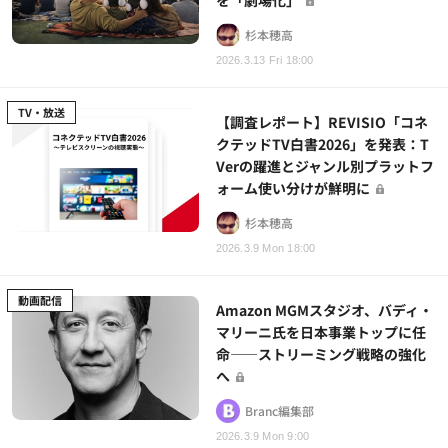
杉本穂高
2026.3.13 Fri 18:00
TV・放送
【調査レポート】REVISIO「コネ
クテッドTV白書2026」を発表：T
Verの躍進とジャンル別プラットフ
ォーム使い分けが鮮明に
杉本穂高
2026.3.9 Mon 18:00
動画配信
Amazon MGMスタジオ、バディ・
マリーニ氏を日本事業トップに任
命――ストリーミング戦略の強化
へ
Branc編集部
2026.3.9 Mon 9:00