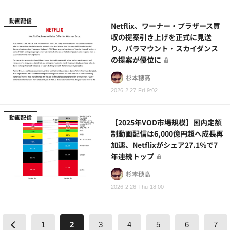
動画配信
Netflix、ワーナー・ブラザース買
収の提案引き上げを正式に見送
り。パラマウント・スカイダンス
の提案が優位に
杉本穂高
2026.2.27 Fri 9:02
動画配信
【2025年VOD市場規模】国内定額
制動画配信は6,000億円超へ成長再
加速、Netflixがシェア27.1%で7
年連続トップ
杉本穂高
2026.2.26 Thu 18:00
1
2
3
4
5
6
7