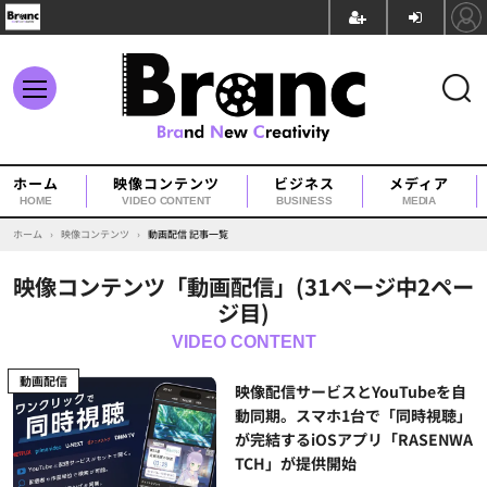
ホーム
映像コンテンツ
ビジネス
メディア
HOME
VIDEO CONTENT
BUSINESS
MEDIA
ホーム
›
映像コンテンツ
›
動画配信 記事一覧
映像コンテンツ「動画配信」(31ページ中2ペー
ジ目)
動画配信
映像配信サービスとYouTubeを自
動同期。スマホ1台で「同時視聴」
が完結するiOSアプリ「RASENWA
TCH」が提供開始