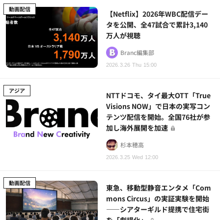
動画配信
【Netflix】2026年WBC配信デー
タを公開、全47試合で累計3,140
万人が視聴
Branc編集部
2026.3.26 Thu 15:00
アジア
NTTドコモ、タイ最大OTT「True
Visions NOW」で日本の実写コン
テンツ配信を開始。全国76社が参
加し海外展開を加速
杉本穂高
2026.3.25 Wed 12:00
動画配信
東急、移動型静音エンタメ「Com
mons Circus」の実証実験を開始
――シアターギルド提携で住宅街
を「劇場化」