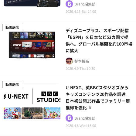
Branc編集部
2026.4.18 Sat 14:00
動画配信
ディズニープラス、スポーツ配信
「ESPN」を日本など53カ国で提
供へ。グローバル展開を約100市場
に拡大
杉本穂高
2026.4.9 Thu 10:30
動画配信
U-NEXT、英BBCスタジオズから
キッズコンテンツ20作品を調達。
日本初公開15作品でファミリー層
獲得を強化
Branc編集部
2026.4.8 Wed 18:00