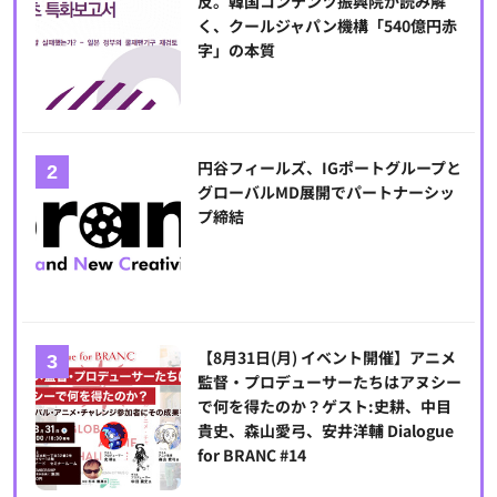
反。韓国コンテンツ振興院が読み解
く、クールジャパン機構「540億円赤
字」の本質
円谷フィールズ、IGポートグループと
グローバルMD展開でパートナーシッ
プ締結
【8月31日(月) イベント開催】アニメ
監督・プロデューサーたちはアヌシー
で何を得たのか？ゲスト:史耕、中目
貴史、森山愛弓、安井洋輔 Dialogue
for BRANC #14