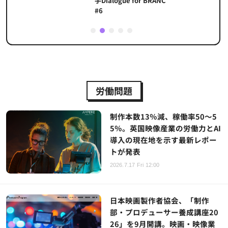
手Dialogue for BRANC
#6
1
2
3
4
5
労働問題
制作本数13％減、稼働率50～5
5％。英国映像産業の労働力とAI
導入の現在地を示す最新レポー
トが発表
2026.7.17 Fri 12:00
日本映画製作者協会、「制作
部・プロデューサー養成講座20
26」を9月開講。映画・映像業