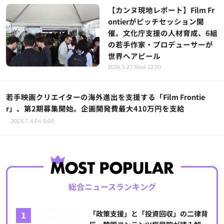
【カンヌ現地レポート】Film Fr
ontierがピッチセッション開
催。文化庁支援の人材育成、6組
の若手作家・プロデューサーが
世界へアピール
2026.5.27 Wed 12:00
若手映画クリエイターの海外進出を支援する「Film Frontie
r」、第2期募集開始。企画開発費最大410万円を支給
2025.7.4 Fri 9:00
総合ニュースランキング
「政策支援」と「投資回収」の二律背