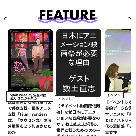
イベント
Sponsored by 公益財団
法人 ユニジャパン
イベント
【イベントレポ
メ
企画開発から海外展開ま
【🎥イベント動画配信開
界的データ企業
適
で伴走支援。長編アニメ
始】なぜ日本にアニメー
本アニメの「真
プ
支援「Film Frontier」
ション映画祭が必要なの
とは？ストリー
に
は、『ホウセンカ』の海
か？ 数土直志氏が語る、
代の羅針盤「デ
ソ
外展開をどう加速させた
世界と戦うための次の一
重要性
のか