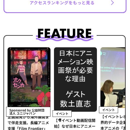
アクセスランキングをもっと見る
イベント
Sponsored by 公益財団
法人 ユニジャパン
イベント
【イベントレポ
メ
企画開発から海外展開ま
【🎥イベント動画配信開
界的データ企業
適
で伴走支援。長編アニメ
始】なぜ日本にアニメー
本アニメの「真
プ
支援「Film Frontier」