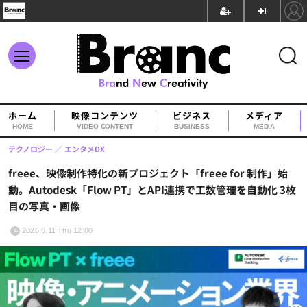
ホーム
映像コンテンツ
ビジネス
メディア
HOME
VIDEO CONTENT
BUSINESS
MEDIA
テクノロジー
エンタメDX
freee、映像制作特化の新プロジェクト「freee for 制作」始
動。Autodesk「Flow PT」とAPI連携で工数管理を自動化 3枚
目の写真・画像
2026.6.11 Thu 12:00