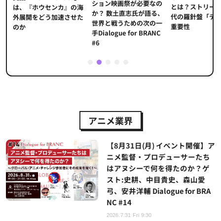
ション映画祭が必要なの
とは？ストリー
に
は、『ホウセンカ』の海
か？ 数土直志氏が語る、
代の羅針盤「デ
ソ
外展開をどう加速させた
世界と戦うための次の一
重要性
のか
手Dialogue for BRANC
#6
1
2
3
4
5
アニメ業界
【8月31日(月) イベント開催】ア
ニメ監督・プロデューサーたち
はアヌシーで何を得たのか？ゲ
スト:史耕、中目貴史、森山愛
弓、安井洋輔 Dialogue for BRA
NC #14
2026.7.31 Fri 9:30