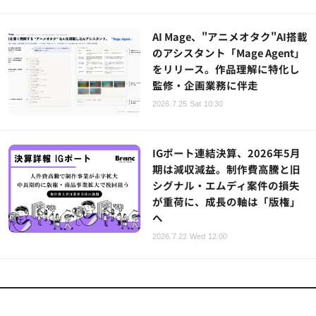
AI Mage、"アニメオタク"AI搭載
のアシスタント「Mage Agent」
をリリース。作品理解に特化し
監修・企画業務に伴走
2026.7.25 Sat 10:30
IGポート連結決算、2026年5月
期は減収減益。制作費高騰と旧
シグナル・エムディ案件の損失
が重荷に、成長の軸は「版権」
へ
2026.7.22 Wed 12:00