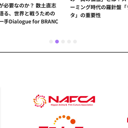
が必要なのか？ 数土直志
ーミング時代の羅針盤「
語る、世界と戦うための
タ」の重要性
手Dialogue for BRANC
1
2
3
4
5