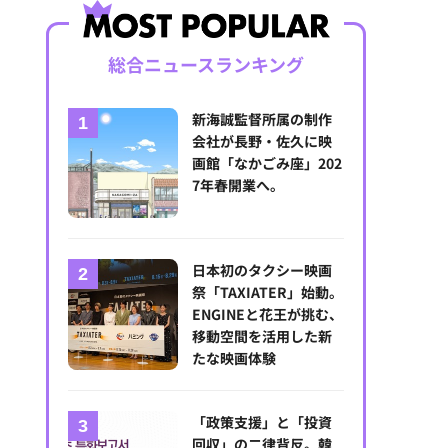
総合ニュースランキング
新海誠監督所属の制作
会社が長野・佐久に映
画館「なかごみ座」202
7年春開業へ。
日本初のタクシー映画
祭「TAXIATER」始動。
ENGINEと花王が挑む、
移動空間を活用した新
たな映画体験
「政策支援」と「投資
回収」の二律背反。韓