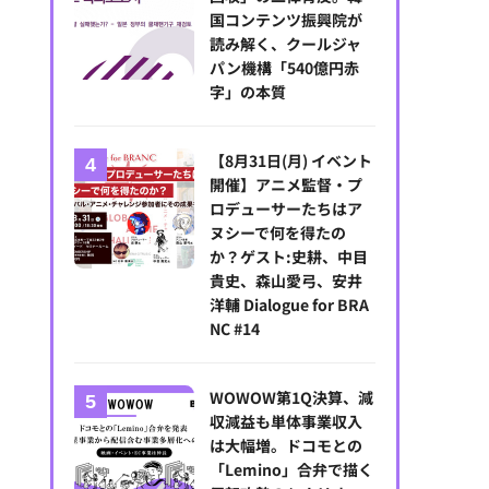
国コンテンツ振興院が
NAFCA、オリジナルアニメ『ほくとと影マル』を公開。アニメーター
読み解く、クールジャ
パン機構「540億円赤
字」の本質
【8月31日(月) イベント
開催】アニメ監督・プ
ロデューサーたちはア
ヌシーで何を得たの
か？ゲスト:史耕、中目
貴史、森山愛弓、安井
洋輔 Dialogue for BRA
NC #14
WOWOW第1Q決算、減
収減益も単体事業収入
は大幅増。ドコモとの
「Lemino」合弁で描く