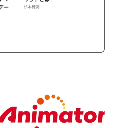
デー
反を未然
杉本穂高
ズのソリ