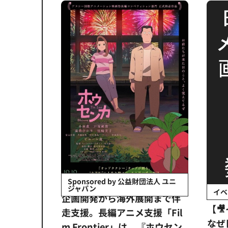
会社日立システ
Sponsored by 公益財団法人 ユニ
ジャパン
イベ
ンタメ業界
企画開発から海外展開まで伴
【
正化」。
走支援。長編アニメ支援「Fil
なぜ
アンス違
m Frontier」は、『ホウセン