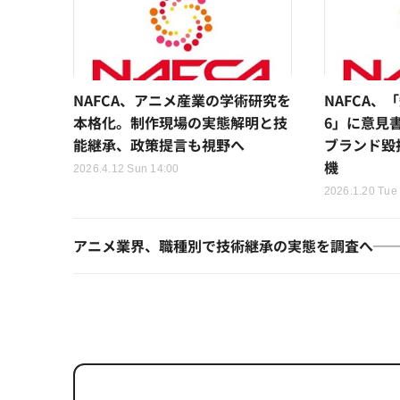
NAFCA、アニメ産業の学術研究を
NAFCA、
本格化。制作現場の実態解明と技
6」に意見
能継承、政策提言も視野へ
ブランド毀
機
2026.4.12 Sun 14:00
2026.1.20 Tue
アニメ業界、職種別で技術継承の実態を調査へ──N