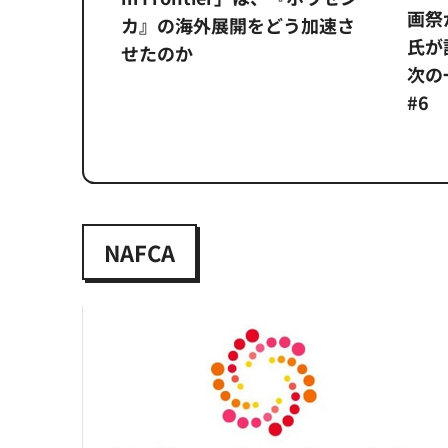
画祭
システム
カ』の海外展開をどう加速さ
氏が
せたのか
次の一
#6
NAFCA