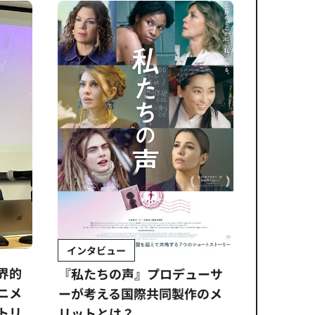
インタビュー
Sponso
ムズ
界的
『私たちの声』プロデューサ
公​​取委
ニメ
ーが考える国際共同製作のメ
に問われ
トリ
リットとは？
意図せぬ