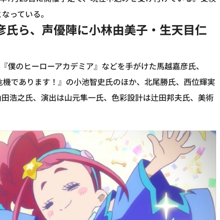
となっている。
彦氏ら、声優陣に小林由美子・生天目仁
』『僕のヒーローアカデミア』などを手がけた馬越嘉彦氏、
危機であります！』の小池智史氏のほか、北尾勝氏、西位輝実
は山田浩之氏、演出は山元隼一氏、色彩設計は辻田邦夫氏、美術