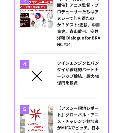
開催】アニメ監督・プ
ロデューサーたちはア
ヌシーで何を得たの
か？ゲスト:史耕、中目
貴史、森山愛弓、安井
洋輔 Dialogue for BRA
NC #14
ツインエンジンとバン
ダイが戦略的パートナ
ーシップ締結、最大40
億円を投資
【アヌシー現地レポー
ト】グローバル・アニ
メ・チャレンジ参加者
がMIFAでピッチ。日本