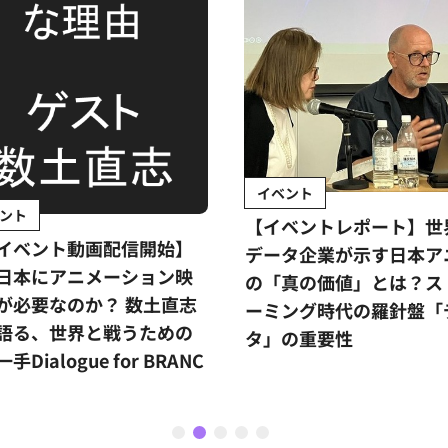
イベント
ント
【イベントレポート】世
イベント動画配信開始】
データ企業が示す日本ア
日本にアニメーション映
の「真の価値」とは？ス
が必要なのか？ 数土直志
ーミング時代の羅針盤「
語る、世界と戦うための
タ」の重要性
手Dialogue for BRANC
1
2
3
4
5