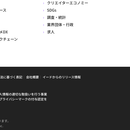
クリエイターエコノミー
ース
SDGs
調査・統計
業界団体・行政
メDX
求人
クチェーン
法に基づく表記
会社概要
イードからのリリース情報
人情報の適切な取扱いを行う事業
プライバシーマークの付与認定を
ります。
c.