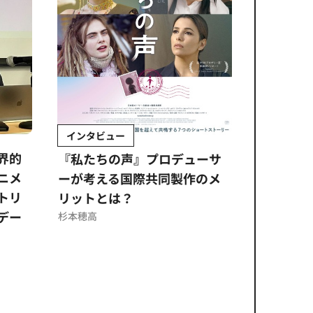
インタビュー
Sponso
ムズ
界的
『私たちの声』プロデューサ
公​​取委
ニメ
ーが考える国際共同製作のメ
に問われ
トリ
リットとは？
意図せぬ
デー
反を未然
杉本穂高
ズのソリ