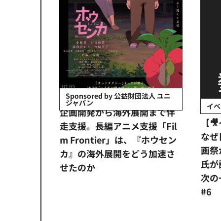
会社日立システ
Sponsored by 公益財団法人 ユニ
ジャパン
イベ
ンタメ業界
企画開発から海外展開まで伴
【
正化」。
走支援。長編アニメ支援「Fil
なぜ
アンス違
m Frontier」は、『ホウセン
画祭
システム
カ』の海外展開をどう加速さ
氏が
せたのか
次の一
#6