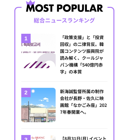
総合ニュースランキング
「政策支援」と「投資
回収」の二律背反。韓
国コンテンツ振興院が
読み解く、クールジャ
パン機構「540億円赤
字」の本質
新海誠監督所属の制作
会社が長野・佐久に映
画館「なかごみ座」202
7年春開業へ。
【8月31日(月) イベント