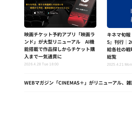
映画チケット予約アプリ「映画ラ
キネマ旬報
ンド」が大型リニューアル AI機
5』刊行｜2
能搭載で作品探しからチケット購
給各社の戦
入まで一気通貫に
総覧
2026.4.28 Tue 18:00
2025.4.21 Mon
WEBマガジン「CINEMAS＋」がリニューアル、雑誌「