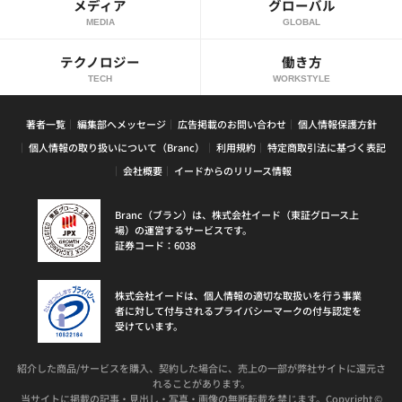
メディア
グローバル
MEDIA
GLOBAL
テクノロジー
働き方
TECH
WORKSTYLE
著者一覧
編集部へメッセージ
広告掲載のお問い合わせ
個人情報保護方針
個人情報の取り扱いについて（Branc）
利用規約
特定商取引法に基づく表記
会社概要
イードからのリリース情報
Branc（ブラン）は、株式会社イード（東証グロース上
場）の運営するサービスです。
証券コード：6038
株式会社イードは、個人情報の適切な取扱いを行う事業
者に対して付与されるプライバシーマークの付与認定を
受けています。
紹介した商品/サービスを購入、契約した場合に、売上の一部が弊社サイトに還元さ
れることがあります。
当サイトに掲載の記事・見出し・写真・画像の無断転載を禁じます。Copyright ©