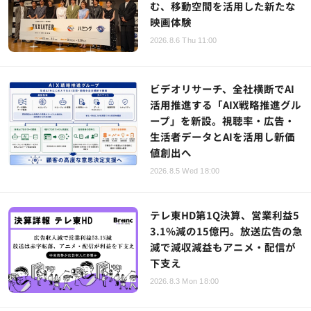
む、移動空間を活用した新たな
映画体験
2026.8.6 Thu 11:00
ビデオリサーチ、全社横断でAI
活用推進する「AIX戦略推進グル
ープ」を新設。視聴率・広告・
生活者データとAIを活用し新価
値創出へ
2026.8.5 Wed 18:00
テレ東HD第1Q決算、営業利益5
3.1%減の15億円。放送広告の急
減で減収減益もアニメ・配信が
下支え
2026.8.3 Mon 18:00