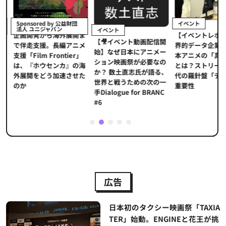
イベント
Sponsored by 公益財団
法人 ユニジャパン
イベント
【イベントレポ
メ
企画開発から海外展開ま
【🎥イベント動画配信開
界的データ企業
適
で伴走支援。長編アニメ
始】なぜ日本にアニメー
本アニメの「真
プ
支援「Film Frontier」
ション映画祭が必要なの
とは？ストリー
に
は、『ホウセンカ』の海
か？ 数土直志氏が語る、
代の羅針盤「デ
ソ
外展開をどう加速させた
世界と戦うための次の一
重要性
のか
手Dialogue for BRANC
#6
1
2
3
4
5
広告
日本初のタクシー映画祭「TAXIA
TER」始動。ENGINEと花王が挑