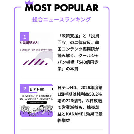
総合ニュースランキング
「政策支援」と「投資
回収」の二律背反。韓
国コンテンツ振興院が
読み解く、クールジャ
パン機構「540億円赤
字」の本質
日テレHD、2026年度第
1四半期は純利益53.2%
増の226億円。W杯放送
で営業減益も、株売却
益とKANAMEL効果で最
終増益