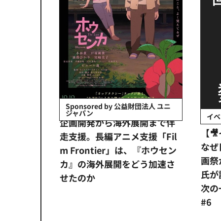
会社日立システ
Sponsored by 公益財団法人 ユニ
ジャパン
イベ
ンタメ業界
企画開発から海外展開まで伴
【
正化」。
走支援。長編アニメ支援「Fil
なぜ
アンス違
m Frontier」は、『ホウセン
画祭
システム
カ』の海外展開をどう加速さ
氏が
せたのか
次の一
#6