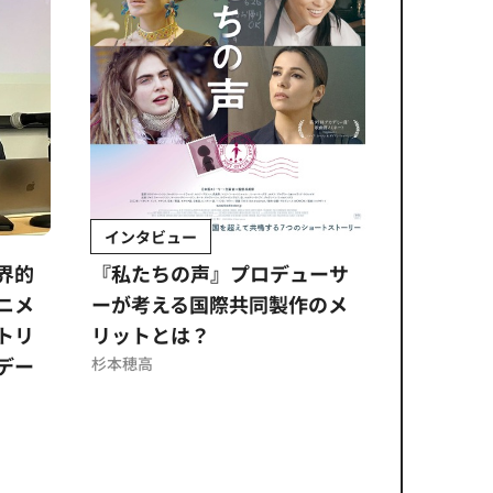
インタビュー
Sponso
ムズ
界的
『私たちの声』プロデューサ
公​​取委
ニメ
ーが考える国際共同製作のメ
に問われ
トリ
リットとは？
意図せぬ
デー
反を未然
杉本穂高
ズのソリ