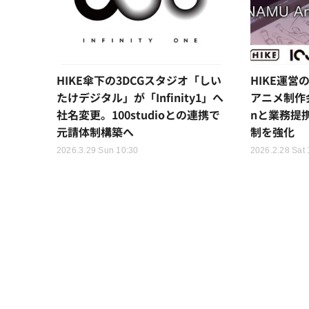
HIKE傘下の3DCGスタジオ「しい
HIKE運営の
たけデジタル」が「Infinity1」へ
アニメ制作会社
社名変更。100studioとの連携で
nと業務提
元請体制構築へ
制を強化
2026.3.29 Sun 10:30
2026.2.28 Sat 