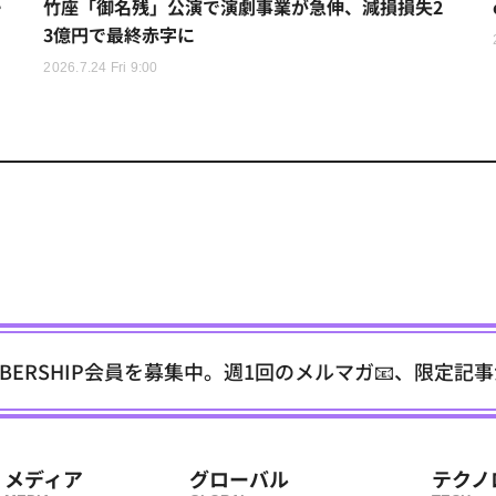
ー
竹座「御名残」公演で演劇事業が急伸、減損損失2
3億円で最終赤字に
2026.7.24 Fri 9:00
EMBERSHIP会員を募集中。週1回のメルマガ📧、限定記
メディア
グローバル
テクノ