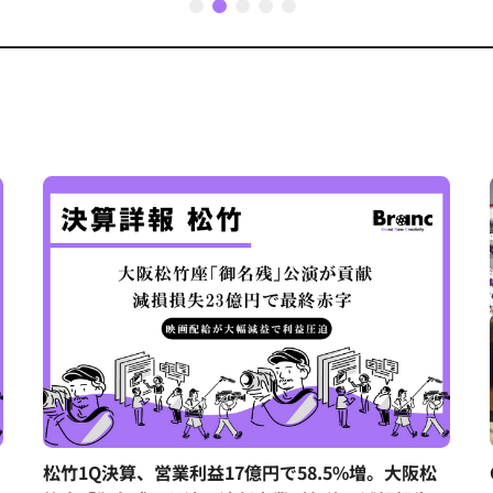
1
2
3
4
5
松竹1Q決算、営業利益17億円で58.5%増。大阪松