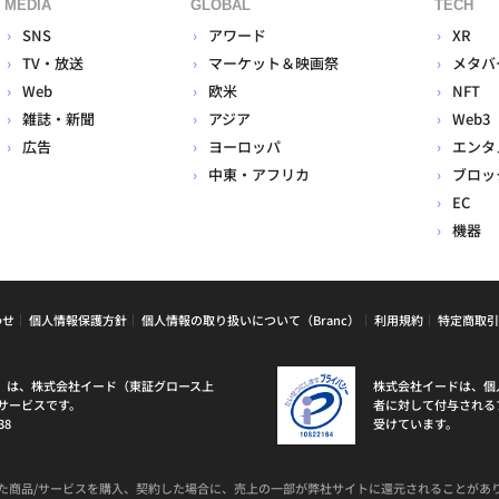
MEDIA
GLOBAL
TECH
SNS
アワード
XR
TV・放送
マーケット＆映画祭
メタバ
Web
欧米
NFT
雑誌・新聞
アジア
Web3
広告
ヨーロッパ
エンタ
中東・アフリカ
ブロッ
EC
機器
わせ
個人情報保護方針
個人情報の取り扱いについて（Branc）
利用規約
特定商取引
ラン）は、株式会社イード（東証グロース上
株式会社イードは、個
サービスです。
者に対して付与される
38
受けています。
た商品/サービスを購入、契約した場合に、売上の一部が弊社サイトに還元されることがあ