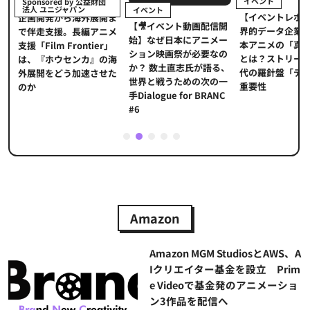
イベント
Sponsored by 公益財団
法人 ユニジャパン
イベント
【イベントレポ
メ
企画開発から海外展開ま
【🎥イベント動画配信開
界的データ企業
適
で伴走支援。長編アニメ
始】なぜ日本にアニメー
本アニメの「真
プ
支援「Film Frontier」
ション映画祭が必要なの
とは？ストリー
に
は、『ホウセンカ』の海
か？ 数土直志氏が語る、
代の羅針盤「デ
ソ
外展開をどう加速させた
世界と戦うための次の一
重要性
のか
手Dialogue for BRANC
#6
1
2
3
4
5
Amazon
Amazon MGM StudiosとAWS、A
Iクリエイター基金を設立 Prim
e Videoで基金発のアニメーショ
ン3作品を配信へ